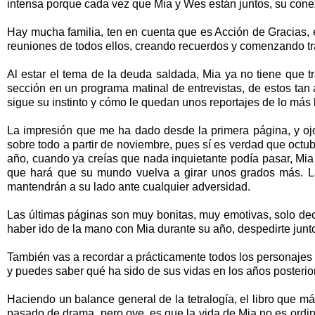
intensa porque cada vez que Mia y Wes están juntos, su conex
Hay mucha familia, ten en cuenta que es Acción de Gracias,
reuniones de todos ellos, creando recuerdos y comenzando tr
Al estar el tema de la deuda saldada, Mia ya no tiene que t
sección en un programa matinal de entrevistas, de estos ta
sigue su instinto y cómo le quedan unos reportajes de lo más 
La impresión que me ha dado desde la primera página, y ojo
sobre todo a partir de noviembre, pues sí es verdad que octu
año, cuando ya creías que nada inquietante podía pasar, Mia 
que hará que su mundo vuelva a girar unos grados más. La
mantendrán a su lado ante cualquier adversidad.
Las últimas páginas son muy bonitas, muy emotivas, solo decir
haber ido de la mano con Mia durante su año, despedirte junt
También vas a recordar a prácticamente todos los personajes 
y puedes saber qué ha sido de sus vidas en los años posteriore
Haciendo un balance general de la tetralogía, el libro que m
pasado de drama, pero oye, es que la vida de Mia no es ordin