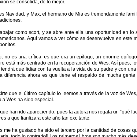
ión se consolida, de lo mejor.
 es Navidad, y Max, el hermano de Mia es tremendamente famili
adiciones.
rabajar como scort, y se abre ante ella una oportunidad en lo
n americanos. Aquí vamos a ver cómo se desenvuelve en este 
bonitos.
, no es una crítica, es que era un epílogo, un enorme epílogo
bre está más centrado en la recuperanción de Wes. Así pues, l
tendrá que lidiar con la vuelta a la vida de su padre y con un
 diferencia ahora es que tiene el respaldo de mucha gente 
te que el último capítulo lo leemos a través de la voz de Wes,
o a Wes ha sido especial.
que han ido apareciendo, pues la autora nos regala un "qué fu
s a que fianlizara este año tan excitante.
ás me ha gustado ha sido el tercero por la cantidad de cosas q
aria, todo lo contrario!! Los primeros libros son mucho más de