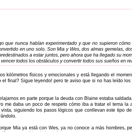
lgo que nunca habían experimentado y que no supieron cómo 
onvertido en uno solo. Son Mia y Wes, dos almas gemelas, d
redestinados a estar juntos, pero ahora que ha llegado su mom
 vencer todos los obstáculos y convertir todos sus sueños en re
os kilómetros físicos y emocionales y está llegando el moment
l final? Sigue leyendo! pero te aviso que si no has leído los
elajarnos en parte porque la deuda con Blaine estaba saldad
ero me daba un poco de respeto cómo iba a tratar el tema la a
vista, siguiendo los pasos lógicos que conllevan este tipo de
rándolo.
porque Mia ya está con Wes, ya no conoce a más hombres, p