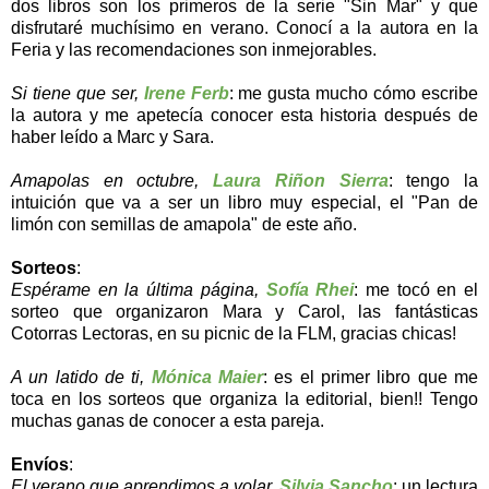
dos libros son los primeros de la serie "Sin Mar" y que
disfrutaré muchísimo en verano. Conocí a la autora en la
Feria y las recomendaciones son inmejorables.
Si tiene que ser,
Irene Ferb
: me gusta mucho cómo escribe
la autora y me apetecía conocer esta historia después de
haber leído a Marc y Sara.
Amapolas en octubre,
Laura Riñon Sierra
: tengo la
intuición que va a ser un libro muy especial, el "Pan de
limón con semillas de amapola" de este año.
Sorteos
:
Espérame en la última página,
Sofía Rhei
: me tocó en el
sorteo que organizaron Mara y Carol, las fantásticas
Cotorras Lectoras, en su picnic de la FLM, gracias chicas!
A un latido de ti,
Mónica Maier
: es el primer libro que me
toca en los sorteos que organiza la editorial, bien!! Tengo
muchas ganas de conocer a esta pareja.
Envíos
:
El verano que aprendimos a volar
,
Silvia Sancho
: un lectura