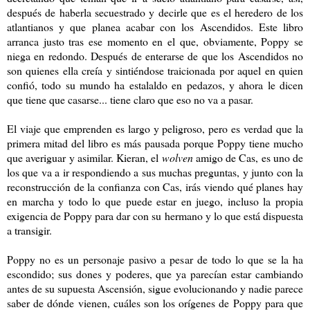
después de haberla secuestrado y decirle que es el heredero de los
atlantianos y que planea acabar con los Ascendidos. Este libro
arranca justo tras ese momento en el que, obviamente, Poppy se
niega en redondo. Después de enterarse de que los Ascendidos no
son quienes ella creía y sintiéndose traicionada por aquel en quien
confió, todo su mundo ha estalaldo en pedazos, y ahora le dicen
que tiene que casarse... tiene claro que eso no va a pasar.
El viaje que emprenden es largo y peligroso, pero es verdad que la
primera mitad del libro es más pausada porque Poppy tiene mucho
que averiguar y asimilar. Kieran, el
wolven
amigo de Cas, es uno de
los que va a ir respondiendo a sus muchas preguntas, y junto con la
reconstrucción de la confianza con Cas, irás viendo qué planes hay
en marcha y todo lo que puede estar en juego, incluso la propia
exigencia de Poppy para dar con su hermano y lo que está dispuesta
a transigir.
Poppy no es un personaje pasivo a pesar de todo lo que se la ha
escondido; sus dones y poderes, que ya parecían estar cambiando
antes de su supuesta Ascensión, sigue evolucionando y nadie parece
saber de dónde vienen, cuáles son los orígenes de Poppy para que