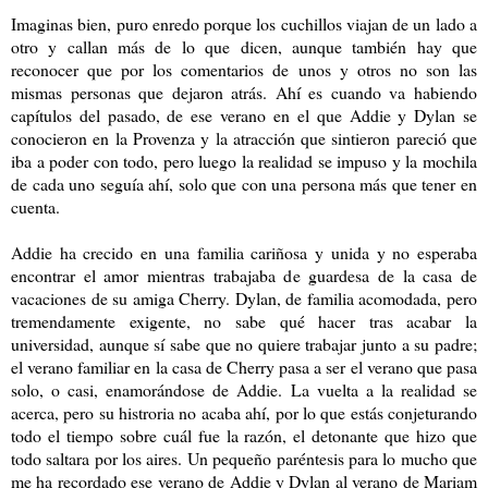
Imaginas bien, puro enredo porque los cuchillos viajan de un lado a
otro y callan más de lo que dicen, aunque también hay que
reconocer que por los comentarios de unos y otros no son las
mismas personas que dejaron atrás. Ahí es cuando va habiendo
capítulos del pasado, de ese verano en el que Addie y Dylan se
conocieron en la Provenza y la atracción que sintieron pareció que
iba a poder con todo, pero luego la realidad se impuso y la mochila
de cada uno seguía ahí, solo que con una persona más que tener en
cuenta.
Addie ha crecido en una familia cariñosa y unida y no esperaba
encontrar el amor mientras trabajaba de guardesa de la casa de
vacaciones de su amiga Cherry. Dylan, de familia acomodada, pero
tremendamente exigente, no sabe qué hacer tras acabar la
universidad, aunque sí sabe que no quiere trabajar junto a su padre;
el verano familiar en la casa de Cherry pasa a ser el verano que pasa
solo, o casi, enamorándose de Addie. La vuelta a la realidad se
acerca, pero su histroria no acaba ahí, por lo que estás conjeturando
todo el tiempo sobre cuál fue la razón, el detonante que hizo que
todo saltara por los aires. Un pequeño paréntesis para lo mucho que
me ha recordado ese verano de Addie y Dylan al verano de Mariam