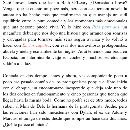
Seré breve: tienes que leer a Beth O´Leary. ¿Demasiado breve?
Venga, que te cuento un poco más, pero con esta tercera novela la
autora no ha hecho más que reafirmarse en que maneja un sutil
equilibrio entre la pura comedia y los momentos más emocionales
que una persona puede vivir. Ya lo hizo con
Piso para dos
, un
magnífico debut que nos dejó una historia que arranca con sonrisas
y carcajadas para tornarse más seria según avanza y lo volvió a
hacer con
En tus zapatos
, con esas dos maravillosas protagonistas,
abuela y nieta y ese ambiente tan inglés. Aquí tenemos una boda en
Escocia, un interminable viaje en coche y muchos secretos que
saldrán a la luz.
Contada en dos tiempo, antes y ahora, vas componiendo poco a
poco ese pasado común de los protagonistas porque el libro inicia
con el choque, un encontronazo inesperado que deja solo uno de
los dos coches en funcionamiento y cinco personas que tienen que
llegar hasta la misma boda. Como no podía ser de otro modo, todos
suben al Mini de Deb, la hermana de la protagonista, Addie, pero
las relaciones han sido inexistentes con Dylan, el ex de Addie y
Marcus, el amigo de este, desde que rompieran hace casi dos años.
¿Qué te parece el inicio?