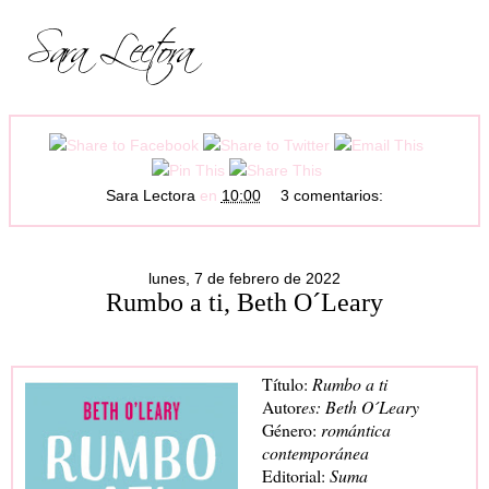
Sara Lectora
en
10:00
3 comentarios:
lunes, 7 de febrero de 2022
Rumbo a ti, Beth O´Leary
Título:
Rumbo a ti
Autor
es: Beth O´Leary
Género:
romántica
contemporánea
Editorial:
Suma