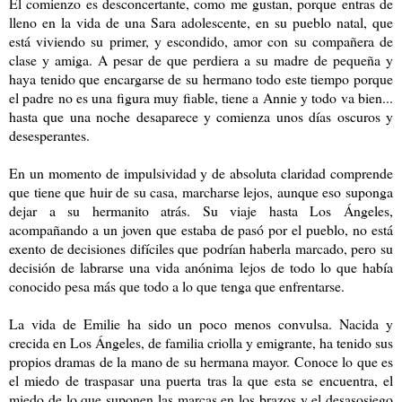
El comienzo es desconcertante, como me gustan, porque entras de
lleno en la vida de una Sara adolescente, en su pueblo natal, que
está viviendo su primer, y escondido, amor con su compañera de
clase y amiga. A pesar de que perdiera a su madre de pequeña y
haya tenido que encargarse de su hermano todo este tiempo porque
el padre no es una figura muy fiable, tiene a Annie y todo va bien...
hasta que una noche desaparece y comienza unos días oscuros y
desesperantes.
En un momento de impulsividad y de absoluta claridad comprende
que tiene que huir de su casa, marcharse lejos, aunque eso suponga
dejar a su hermanito atrás. Su viaje hasta Los Ángeles,
acompañando a un joven que estaba de pasó por el pueblo, no está
exento de decisiones difíciles que podrían haberla marcado, pero su
decisión de labrarse una vida anónima lejos de todo lo que había
conocido pesa más que todo a lo que tenga que enfrentarse.
La vida de Emilie ha sido un poco menos convulsa. Nacida y
crecida en Los Ángeles, de familia criolla y emigrante, ha tenido sus
propios dramas de la mano de su hermana mayor. Conoce lo que es
el miedo de traspasar una puerta tras la que esta se encuentra, el
miedo de lo que suponen las marcas en los brazos y el desasosiego