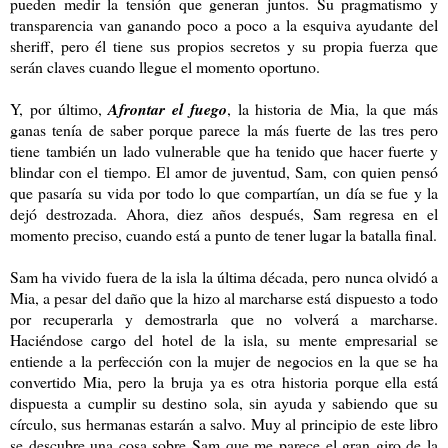
pueden medir la tensión que generan juntos. Su pragmatismo y
transparencia van ganando poco a poco a la esquiva ayudante del
sheriff, pero él tiene sus propios secretos y su propia fuerza que
serán claves cuando llegue el momento oportuno.
Y, por último,
Afrontar el fuego
, la historia de Mia, la que más
ganas tenía de saber porque parece la más fuerte de las tres pero
tiene también un lado vulnerable que ha tenido que hacer fuerte y
blindar con el tiempo. El amor de juventud, Sam, con quien pensó
que pasaría su vida por todo lo que compartían, un día se fue y la
dejó destrozada. Ahora, diez años después, Sam regresa en el
momento preciso, cuando está a punto de tener lugar la batalla final.
Sam ha vivido fuera de la isla la última década, pero nunca olvidó a
Mia, a pesar del daño que la hizo al marcharse está dispuesto a todo
por recuperarla y demostrarla que no volverá a marcharse.
Haciéndose cargo del hotel de la isla, su mente empresarial se
entiende a la perfección con la mujer de negocios en la que se ha
convertido Mia, pero la bruja ya es otra historia porque ella está
dispuesta a cumplir su destino sola, sin ayuda y sabiendo que su
círculo, sus hermanas estarán a salvo. Muy al principio de este libro
se descubre una cosa sobre Sam que me parece el gran giro de la