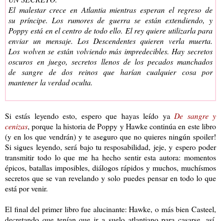
El malestar crece en Atlantia mientras esperan el regreso de
su príncipe. Los rumores de guerra se están extendiendo, y
Poppy está en el centro de todo ello. El rey quiere utilizarla para
enviar un mensaje. Los Descendentes quieren verla muerta.
Los
wolven
se están volviendo más impredecibles. Hay secretos
oscuros en juego, secretos llenos de los pecados manchados
de sangre de dos reinos que harían cualquier cosa por
mantener la verdad oculta.
Si estás leyendo esto, espero que hayas leído ya
De sangre y
cenizas
, porque la historia de Poppy y Hawke continúa en este libro
(y en los que vendrán) y te aseguro que no quieres ningún spoiler!
Si sigues leyendo, será bajo tu resposabilidad, jeje, y espero poder
transmitir todo lo que me ha hecho sentir esta autora: momentos
épicos, batallas imposibles, diálogos rápidos y muchos, muchísmos
secretos que se van revelando y solo puedes pensar en todo lo que
está por venir.
El final del primer libro fue alucinante: Hawke, o más bien Casteel,
decretando que tenían que ir a suelo atlantiano para casarse, así,