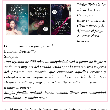
Título:
Trilogía La
isla de las Tres
Hermanas: 1.
Baile en el aire, 2.
Cielo y tierra y 3.
Afrontar el fuego
Autor
es: Nora
Roberts
Género:
romántica paranormal
Editorial:
DeBolsillo
Sinopsis:
Una leyenda de 300 años de antigüedad está a punto de llegar a
su fin, tres mujeres del pasado unidas por la magia y tres mujeres
del presente que tendrán que enmendar aquellos errores y
enfrentarse a su propios miedos y anhelos. La Isla de las Tres
Hermanas está en peligro, pero también lo están ellas y aquellos
a quienes quieren.
Magia, familia, amistad, buena comida, libros, una comunidad
entrañable... y mucho amor.
Las historias de Nora Roberts son puro disfrute y mí me gustan