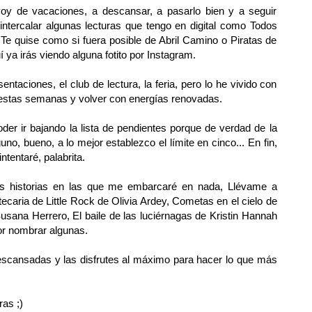
voy de vacaciones, a descansar, a pasarlo bien y a seguir
intercalar algunas lecturas que tengo en digital como Todos
Te quise como si fuera posible de Abril Camino o Piratas de
 ya irás viendo alguna fotito por Instagram.
ntaciones, el club de lectura, la feria, pero lo he vivido con
 estas semanas y volver con energías renovadas.
er ir bajando la lista de pendientes porque de verdad de la
uno, bueno, a lo mejor establezco el límite en cinco... En fin,
ntentaré, palabrita.
las historias en las que me embarcaré en nada, Llévame a
otecaria de Little Rock de Olivia Ardey, Cometas en el cielo de
sana Herrero, El baile de las luciérnagas de Kristin Hannah
or nombrar algunas.
scansadas y las disfrutes al máximo para hacer lo que más
as ;)