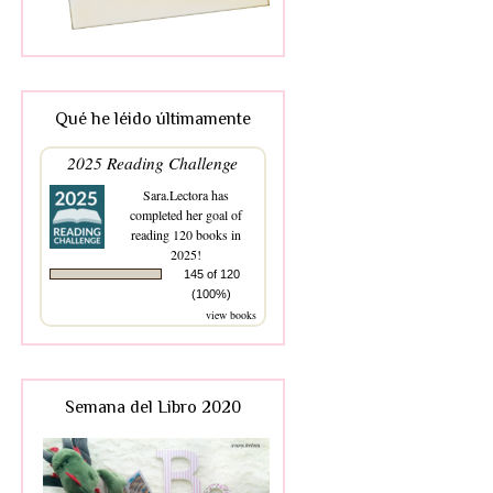
Qué he léido últimamente
2025 Reading Challenge
Sara.Lectora
has
completed her goal of
reading 120 books in
2025!
145 of 120
(100%)
view books
Semana del Libro 2020