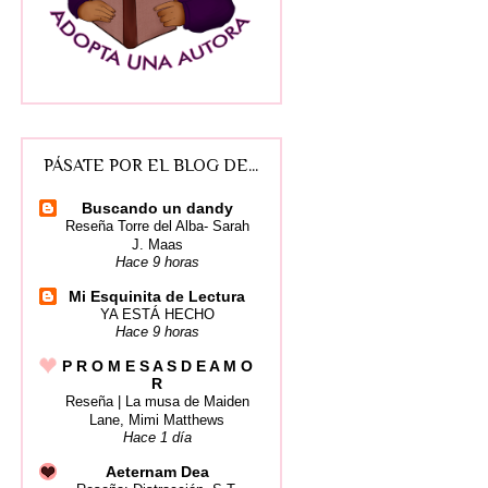
PÁSATE POR EL BLOG DE...
Buscando un dandy
Reseña Torre del Alba- Sarah
J. Maas
Hace 9 horas
Mi Esquinita de Lectura
YA ESTÁ HECHO
Hace 9 horas
P R O M E S A S D E A M O
R
Reseña | La musa de Maiden
Lane, Mimi Matthews
Hace 1 día
Aeternam Dea