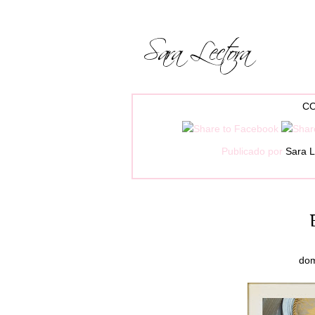
CO
Publicado por
Sara L
dom