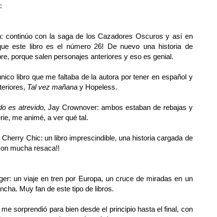
:
n: continúo con la saga de los Cazadores Oscuros y así en
rque este libro es el número 26! De nuevo una historia de
e, porque salen personajes anteriores y eso es genial.
único libro que me faltaba de la autora por tener en español y
teriores,
Tal vez mañana
y Hopeless.
o es atrevido
, Jay Crownover: ambos estaban de rebajas y
rie, me animé, a ver qué tal.
, Cherry Chic: un libro imprescindible, una historia cargada de
con mucha resaca!!
ger: un viaje en tren por Europa, un cruce de miradas en un
ancha. Muy fan de este tipo de libros.
 me sorprendió para bien desde el principio hasta el final, con