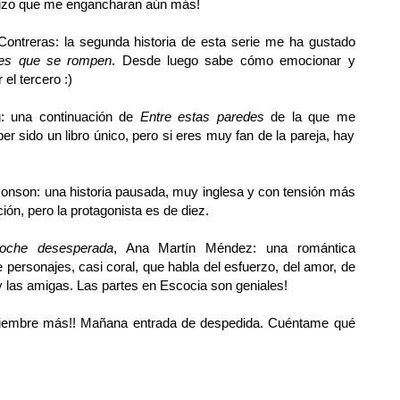
hizo que me engancharan aún más!
 Contreras: la segunda historia de esta serie me ha gustado
es que se rompen
. Desde luego sabe cómo emocionar y
el tercero :)
g: una continuación de
Entre estas paredes
de la que me
 sido un libro único, pero si eres muy fan de la pareja, hay
monson: una historia pausada, muy inglesa y con tensión más
ión, pero la protagonista es de diez.
oche desesperada
, Ana Martín Méndez: una romántica
personajes, casi coral, que habla del esfuerzo, del amor, de
y las amigas. Las partes en Escocia son geniales!
ptiembre más!! Mañana entrada de despedida. Cuéntame qué