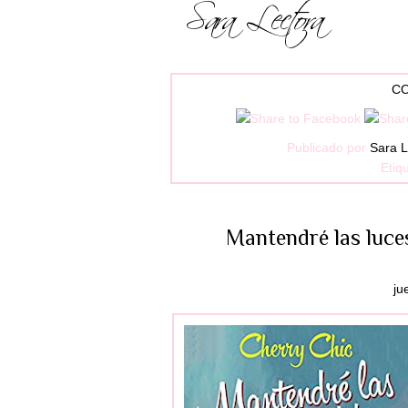
CO
Publicado por
Sara L
Etiq
Mantendré las luce
ju