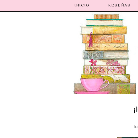
INICIO
RESEÑAS
¡
l