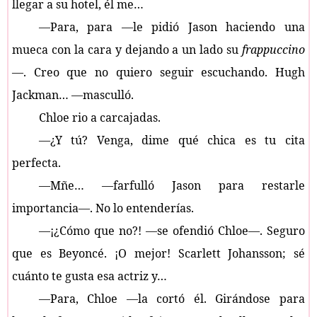
llegar a su hotel, él me…
—Para, para —le pidió Jason haciendo una
mueca con la cara y dejando a un lado su
frappuccino
—. Creo que no quiero seguir escuchando. Hugh
Jackman… —masculló.
Chloe rio a carcajadas.
—¿Y tú? Venga, dime qué chica es tu cita
perfecta.
—Mñe… —farfulló Jason para restarle
importancia—. No lo entenderías.
—¡¿Cómo que no?! —se ofendió Chloe—. Seguro
que es Beyoncé. ¡O mejor! Scarlett Johansson; sé
cuánto te gusta esa actriz y…
—Para, Chloe —la cortó él. Girándose para