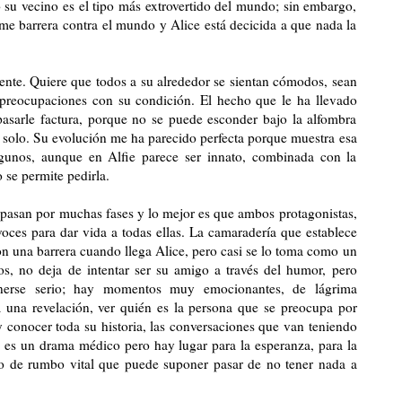
 su vecino es el tipo más extrovertido del mundo; sin embargo,
rme barrera contra el mundo y Alice está decicida a que nada la
gente. Quiere que todos a su alrededor se sientan cómodos, sean
 preocupaciones con su condición. El hecho que le ha llevado
 pasarle factura, porque no se puede esconder bajo la alfombra
a solo. Su evolución me ha parecido perfecta porque muestra esa
lgunos, aunque en Alfie parece ser innato, combinada con la
se permite pedirla.
 pasan por muchas fases y lo mejor es que ambos protagonistas,
oces para dar vida a todas ellas. La camaradería que establece
on una barrera cuando llega Alice, pero casi se lo toma como un
os, no deja de intentar ser su amigo a través del humor, pero
nerse serio; hay momentos muy emocionantes, de lágrima
a una revelación, ver quién es la persona que se preocupa por
y conocer toda su historia, las conversaciones que van teniendo
, es un drama médico pero hay lugar para la esperanza, para la
io de rumbo vital que puede suponer pasar de no tener nada a