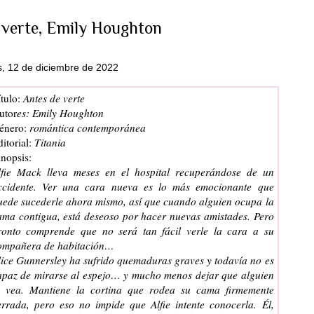
 verte, Emily Houghton
s, 12 de diciembre de 2022
tulo:
Antes de verte
utor
es: Emily Houghton
énero:
romántica contemporánea
itorial:
Titania
inopsis:
lfie Mack lleva meses en el hospital recuperándose de un
ccidente. Ver una cara nueva es lo más emocionante que
uede sucederle ahora mismo, así que cuando alguien ocupa la
ama contigua, está deseoso por hacer nuevas amistades. Pero
ronto comprende que no será tan fácil verle la cara a su
ompañera de habitación…
lice Gunnersley ha sufrido quemaduras graves y todavía no es
apaz de mirarse al espejo… y mucho menos dejar que alguien
a vea. Mantiene la cortina que rodea su cama firmemente
errada, pero eso no impide que Alfie intente conocerla. Él,