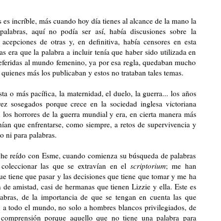
 es incríble, más cuando hoy día tienes al alcance de la mano la
palabras, aquí no podía ser así, había discusiones sobre la
 acepciones de otras y, en definitiva, había censores en esta
s era que la palabra a incluir tenía que haber sido utilizada en
s referidas al mundo femenino, ya por esa regla, quedaban mucho
quienes más los publicaban y estos no trataban tales temas.
ta o más pacífica, la maternidad, el duelo, la guerra... los años
ez sosegados porque crece en la sociedad inglesa victoriana
os horrores de la guerra mundial y era, en cierta manera más
nían que enfrentarse, como siempre, a retos de supervivencia y
o ni para palabras.
y he reído con Esme, cuando comienza su búsqueda de palabras
coleccionar las que se extravían en el
scriptorium
; me han
e tiene que pasar y las decisiones que tiene que tomar y me ha
 de amistad, casi de hermanas que tienen Lizzie y ella. Este es
labras, de la importancia de que se tengan en cuenta las que
a todo el mundo, no solo a hombres blancos privilegiados, de
 comprensión porque aquello que no tiene una palabra para