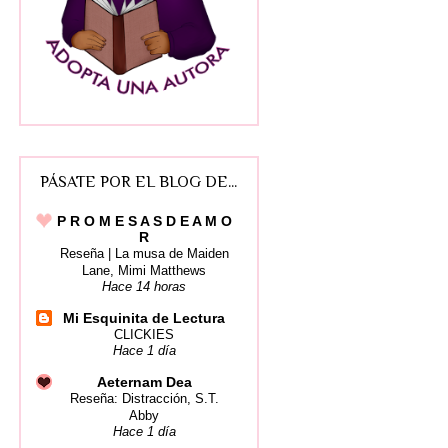
PÁSATE POR EL BLOG DE...
P R O M E S A S D E A M O
R
Reseña | La musa de Maiden
Lane, Mimi Matthews
Hace 14 horas
Mi Esquinita de Lectura
CLICKIES
Hace 1 día
Aeternam Dea
Reseña: Distracción, S.T.
Abby
Hace 1 día