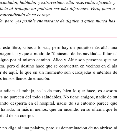
ncantador, hablador y extrovertido; ella, reservada, eficiente y
dicta al trabajo: no podrían ser más diferentes. Pero, poco a
desprendiendo de su coraza.
día, pero ¿es posible enamorarse de alguien a quien nunca has
este libro, sabes a lo vas, pero hay un poquito más allá, una
rotagonista y que a modo de "fantasma de las navidades futuras"
 sigue por el mismo camino. Alice y Alfie son personas que no
ra, pero el destino hace que se conviertan en vecinos en el ala
tir de aquí, lo que en un momento son carcajadas e intentos de
s tensos llenos de emoción.
a adicta al trabajo, se le da muy bien lo que hace, es asesora
es no parecen del todo saludables. No tiene amigos, nadie de su
ando despierta en el hospital, nadie de su entorno parece que
 ha sido, ni más ni menos, que un incendio en su oficina que le
itad de su cuerpo.
ue no diga ni una palabra, pero su determinación de no abrirse ni