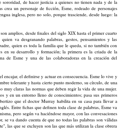
de sororidad, de hacer justicia a quienes no tienen nada y de la
ams crea un personaje de ficción, Esme, rodeado de personajes
engua inglesa, pero no solo, porque trasciende, desde luego: la
 son amplios, desde finales del siglo XIX hasta el primer cuarto
quien va desgranando palabras, gestos, pensamientos y las
padre, quien es toda la familia que le queda, si no también con
es en su desarrollo y formación; la primera es la criada de la
ina de Esme y una de las colaboradoras en la creación del
el encajar, el definirse y actuar en consecuencia. Esme lo vive y
ombre tolerante y hasta cierto punto moderno, su círculo, de una
do muy claras las normas que deben regir la vida de una mujer.
tos y en un entorno lleno de conocimientos; pasa sus primeros
obertizo que el doctor Murray habilita en su casa para llevar a
inglés. Entre fichas que definen toda clase de palabras, Esme va
misma, pero según va haciéndose mayor, con las convesaciones
or, se va dando cuenta de que no todas las palabras son válidas
te", las que se excluyen son las que más utilizan la clase obrera