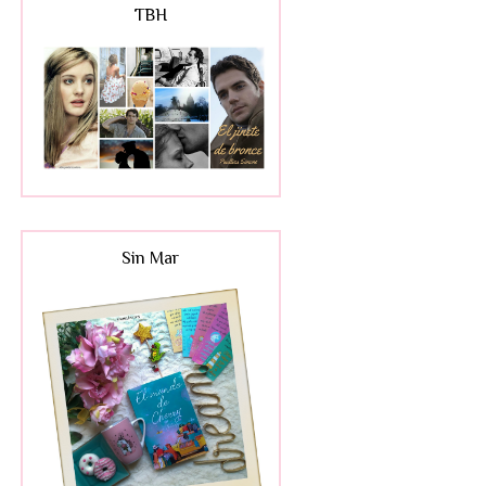
TBH
Sin Mar