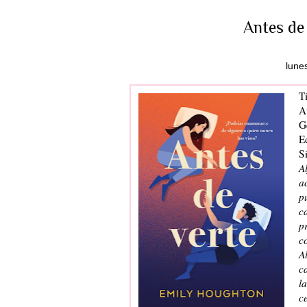
Antes de
lune
Tí
A
G
Ed
S
A
a
p
c
p
c
A
c
l
c