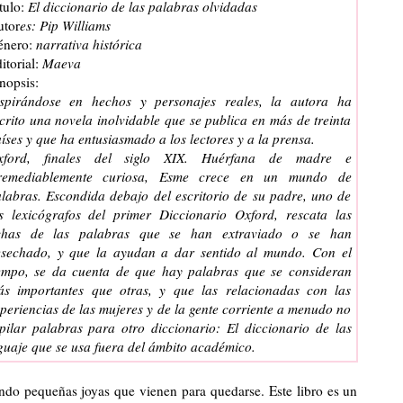
tulo:
El diccionario de las palabras olvidadas
utor
es: Pip Williams
énero:
narrativa histórica
itorial:
Maeva
nopsis:
nspirándose en hechos y personajes reales, la autora ha
crito una novela inolvidable que se publica en más de treinta
íses y que ha entusiasmado a los lectores y a la prensa.
xford, finales del siglo XIX. Huérfana de madre e
rremediablemente curiosa, Esme crece en un mundo de
labras. Escondida debajo del escritorio de su padre, uno de
s lexicógrafos del primer Diccionario Oxford, rescata las
ichas de las palabras que se han extraviado o se han
esechado, y que la ayudan a dar sentido al mundo. Con el
empo, se da cuenta de que hay palabras que se consideran
ás importantes que otras, y que las relacionadas con las
periencias de las mujeres y de la gente corriente a menudo no
pilar palabras para otro diccionario:
El diccionario de las
enguaje que se usa fuera del ámbito académico.
ndo pequeñas joyas que vienen para quedarse. Este libro es un