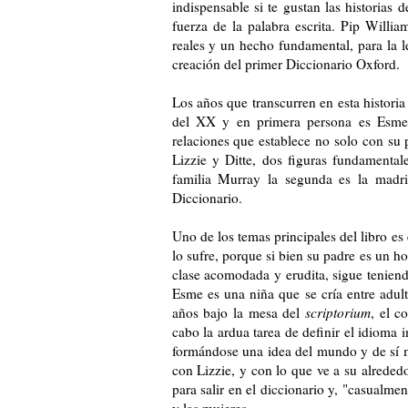
indispensable si te gustan las historias 
fuerza de la palabra escrita. Pip Willi
reales y un hecho fundamental, para la l
creación del primer Diccionario Oxford.
Los años que transcurren en esta historia
del XX y en primera persona es Esme 
relaciones que establece no solo con su 
Lizzie y Ditte, dos figuras fundamental
familia Murray la segunda es la madr
Diccionario.
Uno de los temas principales del libro es 
lo sufre, porque si bien su padre es un h
clase acomodada y erudita, sigue tenien
Esme es una niña que se cría entre adul
años bajo la mesa del
scriptorium
, el c
cabo la ardua tarea de definir el idioma 
formándose una idea del mundo y de sí 
con Lizzie, y con lo que ve a su alreded
para salir en el diccionario y, "casualmen
y las mujeres.