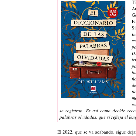
Tí
A
G
Ed
Si
I
es
pa
O
i
pa
lo
f
d
ti
m
ex
se registran. Es así como decide reco
palabras olvidadas
, que sí refleja el l
El 2022, que se va acabando, sigue deja