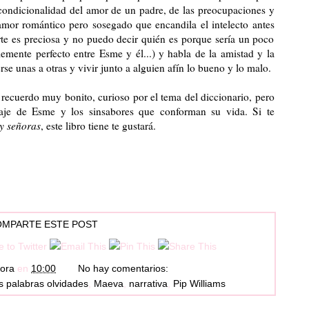
incondicionalidad del amor de un padre, de las preocupaciones y
 amor romántico pero sosegado que encandila el intelecto antes
rte es preciosa y no puedo decir quién es porque sería un poco
lemente perfecto entre Esme y él...) y habla de la amistad y la
se unas a otras y vivir junto a alguien afín lo bueno y lo malo.
 recuerdo muy bonito, curioso por el tema del diccionario, pero
aje de Esme y los sinsabores que conforman su vida. Si te
y señoras
, este libro tiene te gustará.
MPARTE ESTE POST
tora
en
10:00
No hay comentarios:
as palabras olvidades
,
Maeva
,
narrativa
,
Pip Williams