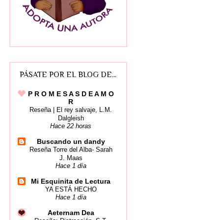
PÁSATE POR EL BLOG DE...
P R O M E S A S D E A M O
R
Reseña | El rey salvaje, L.M.
Dalgleish
Hace 22 horas
Buscando un dandy
Reseña Torre del Alba- Sarah
J. Maas
Hace 1 día
Mi Esquinita de Lectura
YA ESTÁ HECHO
Hace 1 día
Aeternam Dea