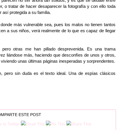
l parecen no ser ahora tan sólidos, y es que se debate entre
r, o tratar de hacer desaparecer la fotografía y con ello toda
así protegida a su familia.
a, donde más vulnerable sea, pues los malos no tienen tantos
n a sus niños, verá realmente de lo que es capaz de llegar
, pero otras me han pillado desprevenida. Es una trama
 vez liándose más, haciendo que desconfíes de unos y otros,
 viviendo unas últimas páginas inesperadas y sorprendentes.
, pero sin duda es el texto ideal. Una de espías clásicos
MPARTE ESTE POST