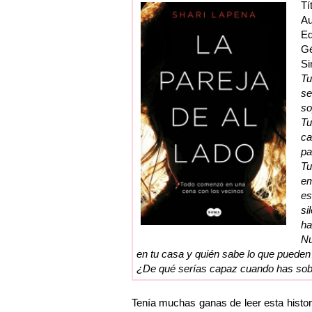
Tí
Au
Ed
G
Si
Tu
se
so
Tu
ca
pa
Tu
em
es
si
ha
Nu
en tu casa y quién sabe lo que pueden l
¿De qué serías capaz cuando has sob
Tenía muchas ganas de leer esta histori