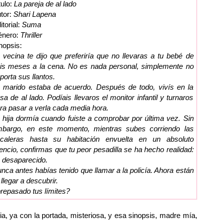
tulo:
La pareja de al lado
tor:
Shari Lapena
itorial:
Suma
énero:
Thriller
nopsis:
 vecina te dijo que preferiría que no llevaras a tu bebé de
is meses a la cena. No es nada personal, simplemente no
porta sus llantos.
 marido estaba de acuerdo. Después de todo, vivís en la
sa de al lado. Podíais llevaros el monitor infantil y turnaros
ra pasar a verla cada media hora.
 hija dormía cuando fuiste a comprobar por última vez. Sin
bargo, en este momento, mientras subes corriendo las
caleras hasta su habitación envuelta en un absoluto
lencio, confirmas que tu peor pesadilla se ha hecho realidad:
 desaparecido.
nca antes habías tenido que llamar a la policía. Ahora están
legar a descubrir.
repasado tus límites?
a, ya con la portada, misteriosa, y esa sinopsis, madre mía,