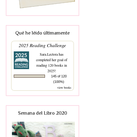
Qué he léido últimamente
2025 Reading Challenge
Sara.Lectora
has
completed her goal of
reading 120 books in
2025!
145 of 120
(100%)
view books
Semana del Libro 2020