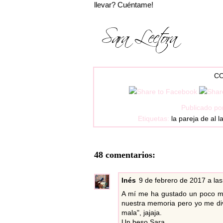
llevar? Cuéntame!
CO
Publicado po
Etiquetas:
la pareja de al l
48 comentarios:
Inés
9 de febrero de 2017 a las
A mí me ha gustado un poco má
nuestra memoria pero yo me dive
mala", jajaja.
Un beso Sara