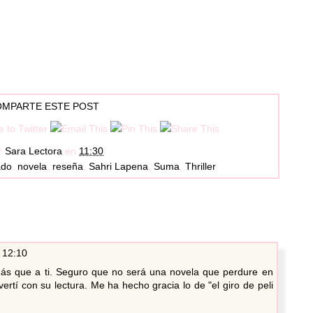
MPARTE ESTE POST
r
Sara Lectora
en
11:30
ado
,
novela
,
reseña
,
Sahri Lapena
,
Suma
,
Thriller
 12:10
s que a ti. Seguro que no será una novela que perdure en
rtí con su lectura. Me ha hecho gracia lo de "el giro de peli