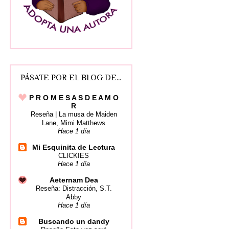
PÁSATE POR EL BLOG DE...
P R O M E S A S D E A M O
R
Reseña | La musa de Maiden
Lane, Mimi Matthews
Hace 1 día
Mi Esquinita de Lectura
CLICKIES
Hace 1 día
Aeternam Dea
Reseña: Distracción, S.T.
Abby
Hace 1 día
Buscando un dandy