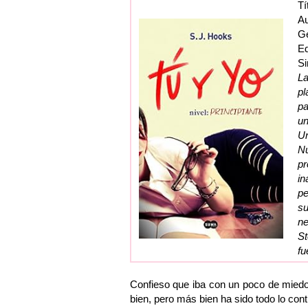
Tí
Au
G
Ed
Si
La
pl
pa
un
Un
Nu
pr
in
pe
su
ne
St
fu
Confieso que iba con un poco de miedo
bien, pero más bien ha sido todo lo cont