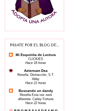
PÁSATE POR EL BLOG DE...
Mi Esquinita de Lectura
CLICKIES
Hace 18 horas
Aeternam Dea
Reseña: Distracción, S.T.
Abby
Hace 21 horas
Buscando un dandy
Reseña Esta vez será
diferente- Carley Fortune
Hace 22 horas
P R O M E S A S D E A M O