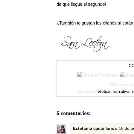
de que llegue el segundo!
¿También te gustan los clichés si está
CO
Publicado p
Etiquetas:
erótica
,
narrativa
,
6 comentarios:
Estefania castellanos
16 de o