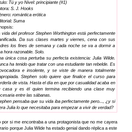
tulo:
Tú y yo Nivel: principiante (#1)
tora:
S. J. Hooks
énero:
romántica erótica
itorial:
Suma
nopsis:
 vida del profesor Stephen Worthington está perfectamente
anificada. Da sus clases martes y viernes, cena con sus
dres los fines de semana y cada noche se va a dormir a
a hora razonable. Solo.
a única cosa perturba su perfecta existencia: Julia Wilde.
nca ha tenido que tratar con una estudiante tan rebelde. Es
ovocadora e insolente, y se viste de manera totalmente
apropiada. Stephen solo quiere que finalice el curso para
rderla de vista. Hasta el día en que por casualidad acaba en
 casa y es él quien termina recibiendo una clase muy
cesaria entre las sábanas.
ephen pensaba que su vida iba perfectamente pero..., ¿y si
era Julia lo que necesitaba para empezar a vivir de verdad?
 por si me encontraba a una protagonista que no me cayera
rario porque Julia Wilde ha estado genial dando réplica a este