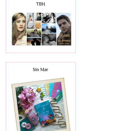
TBH
Sin Mar