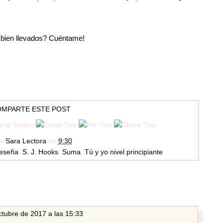
n bien llevados? Cuéntame!
MPARTE ESTE POST
or
Sara Lectora
en
9:30
reseña
,
S. J. Hooks
,
Suma
,
Tú y yo nivel principiante
ctubre de 2017 a las 15:33