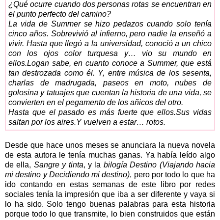
¿Qué ocurre cuando dos personas rotas se encuentran en
el punto perfecto del camino?
La vida de Summer se hizo pedazos cuando solo tenía
cinco años. Sobrevivió al infierno, pero nadie la enseñó a
vivir. Hasta que llegó a la universidad, conoció a un chico
con los ojos color turquesa y… vio su mundo en
ellos.Logan sabe, en cuanto conoce a Summer, que está
tan destrozada como él. Y, entre música de los sesenta,
charlas de madrugada, paseos en moto, nubes de
golosina y tatuajes que cuentan la historia de una vida, se
convierten en el pegamento de los añicos del otro.
Hasta que el pasado es más fuerte que ellos.Sus vidas
saltan por los aires.Y vuelven a estar… rotos.
Desde que hace unos meses se anunciara la nueva novela
de esta autora le tenía muchas ganas. Ya había leído algo
de ella,
Sangre y tinta
, y la
bilogía Destino (
Viajando hacia
mi destino
y
Decidiendo mi destino
)
, pero por todo lo que ha
ido contando en estas semanas de este libro por redes
sociales tenía la impresión que iba a ser diferente y vaya si
lo ha sido. Solo tengo buenas palabras para esta historia
porque todo lo que transmite, lo bien construidos que están