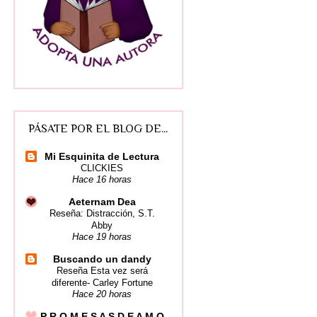
PÁSATE POR EL BLOG DE...
Mi Esquinita de Lectura
CLICKIES
Hace 16 horas
Aeternam Dea
Reseña: Distracción, S.T.
Abby
Hace 19 horas
Buscando un dandy
Reseña Esta vez será
diferente- Carley Fortune
Hace 20 horas
P R O M E S A S D E A M O