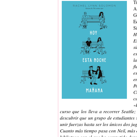
Tí
A
G
Ed
S
H
E
s
e
l
f
e
e
Po
C
c
«
curso que los lleva a recorrer Seattle
descubrir que un grupo de estudiantes s
unir fuerzas hasta ser los únicos dos j
Cuanto más tiempo pasa con Neil, más
biblioteca con el que ha competido duran