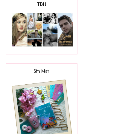
TBH
Sin Mar