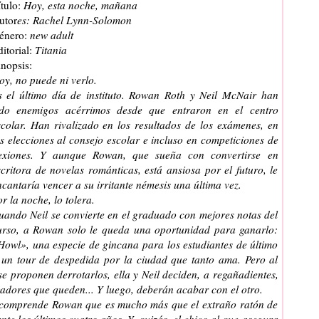
tulo:
Hoy, esta noche, mañana
utor
es: Rachel Lynn-Solomon
énero:
new adult
itorial:
Titania
inopsis:
oy, no puede ni verlo.
s el último día de instituto. Rowan Roth y Neil McNair han
ido enemigos acérrimos desde que entraron en el centro
scolar. Han rivalizado en los resultados de los exámenes, en
as elecciones al consejo escolar e incluso en competiciones de
lexiones. Y aunque Rowan, que sueña con convertirse en
scritora de novelas románticas, está ansiosa por el futuro, le
ncantaría vencer a su irritante némesis una última vez.
r la noche, lo tolera.
uando Neil se convierte en el graduado con mejores notas del
urso, a Rowan solo le queda una oportunidad para ganarlo:
Howl», una especie de gincana para los estudiantes de último
; un tour de despedida por la ciudad que tanto ama. Pero al
e proponen derrotarlos, ella y Neil deciden, a regañadientes,
ugadores que queden... Y luego, deberán acabar con el otro.
 comprende Rowan que es mucho más que el extraño ratón de
te los últimos cuatro años. Y, quizás, el chico al que asegura