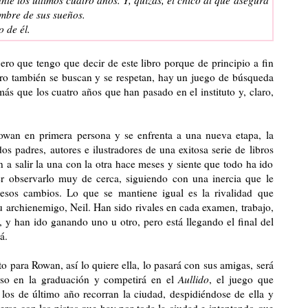
ombre de sus sueños.
 de él.
ero que tengo que decir de este libro porque de principio a fin
pero también se buscan y se respetan, hay un juego de búsqueda
ás que los cuatro años que han pasado en el instituto y, claro,
Rowan en primera persona y se enfrenta a una nueva etapa, la
dos padres, autores e ilustradores de una exitosa serie de libros
 a salir la una con la otra hace meses y siente que todo ha ido
r observarlo muy de cerca, siguiendo con una inercia que le
 esos cambios. Lo que se mantiene igual es la rivalidad que
u archienemigo, Neil. Han sido rivales en cada examen, trabajo,
, y han ido ganando uno u otro, pero está llegando el final del
á.
to para Rowan, así lo quiere ella, lo pasará con sus amigas, será
so en la graduación y competirá en el
Aullido
, el juego que
los de último año recorran la ciudad, despidiéndose de ella y
rse con las pistas que hay por toda la ciudad e intentando que