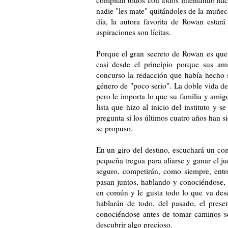
nadie "les mate" quitándoles de la muñeca
día, la autora favorita de Rowan estar
aspiraciones son lícitas.
Porque el gran secreto de Rowan es que 
casi desde el principio porque sus am
concurso la redacción que había hecho s
género de "poco serio". La doble vida de 
pero le importa lo que su familia y amig
lista que hizo al inicio del instituto y
pregunta si los últimos cuatro años han 
se propuso.
En un giro del destino, escuchará un com
pequeña tregua para aliarse y ganar el j
seguro, competirán, como siempre, entre
pasan juntos, hablando y conociéndose, 
en común y le gusta todo lo que va desc
hablarán de todo, del pasado, el prese
conociéndose antes de tomar caminos s
descubrir algo precioso.