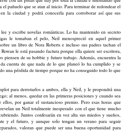
 el pañuelo que se atan al inicio. Para terminar de redondear el
á en la ciudad y podrá conocerla para corroborar así que sus
lee y escribe novelas románticas. Lo ha mantenido en secreto
igas le tomaban el pelo, Neil menospreció en aquel primer
obre un libro de Nora Roberts e incluso sus padres tachan el
Rowan le está pasando factura porque ella quiere ser escritora,
os piensen de su hobbie y futuro trabajo. Además, encuentra la
 se da cuenta de que nada de lo que planeó lo ha cumplido y se
sido una pérdida de tiempo porque no ha conseguido todo lo que
plot para derrotarlos a ambos, ella y Neil, y le propondrá una
uego; al menos, quedar en las primeras posiciones y cuando sea
 ellos, por ganar el sustancioso premio. Pero esas horas que
revelan un Neil totalmente inesperado con el que tiene mucho
ubriendo. Juntos confesarán en voz alta sus miedos y sueños,
nte y el futuro, y aunque solo tengan un verano para seguir
eparados, valoran que puede ser una buena oportunidad para