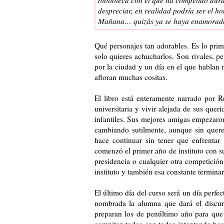
despreciar, en realidad podría ser el h
Mañana… quizás ya se haya enamorado
Qué personajes tan adorables. Es lo prim
solo quieres achucharlos. Son rivales, 
por la ciudad y un día en el que hablan m
afloran muchas cositas.
El libro está enteramente narrado por 
universitaria y vivir alejada de sus queri
infantiles. Sus mejores amigas empezaron
cambiando sutilmente, aunque sin quere
hace continuar sin tener que enfrentar
comenzó el primer año de instituto con s
presidencia o cualquier otra competición
instituto y también esa constante terminar
El último día del curso será un día perfec
nombrada la alumna que dará el discur
preparan los de penúltimo año para que 
compitan todos con todos intentando hace