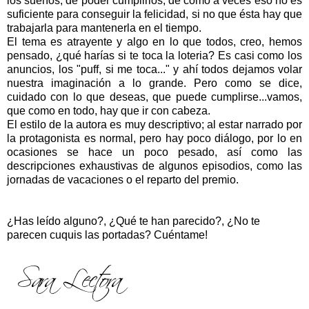
los sueños, de poder cumplirlos, de cómo a veces eso no es
suficiente para conseguir la felicidad, si
no que ésta hay que
trab
ajarla para mantenerla en el tiempo.
El tema es atrayente y algo en lo que todos, creo, hemos
pensado,
¿
qué
harías s
i te toca la loteria? Es casi como los
a
nuncios, los "puff, si me toca..." y ahí todos dejamos volar
nuestra imaginación a lo grande. Pero como se dice,
cuidado con lo que deseas, que puede cumplirse...vamos,
que como en todo, hay que ir con cabeza.
El estilo de la autora es muy descrip
tivo
; al
est
ar
narrado por
la protagonista es normal, pero hay poco diálogo, po
r lo
en
ocasiones se hace un poco
pesado, así como las
descripciones exhaustivas de algunos episodios
, como las
jornadas de vacaciones o el reparto del premio
.
¿Has leído alguno?, ¿Qué te han parecido?, ¿No te
parecen cuquis las portadas? Cu
éntame!