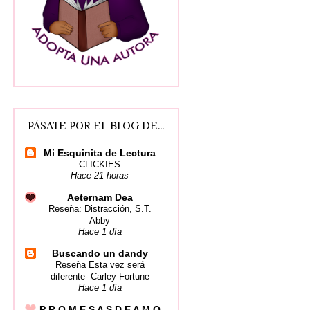
PÁSATE POR EL BLOG DE...
Mi Esquinita de Lectura
CLICKIES
Hace 21 horas
Aeternam Dea
Reseña: Distracción, S.T.
Abby
Hace 1 día
Buscando un dandy
Reseña Esta vez será
diferente- Carley Fortune
Hace 1 día
P R O M E S A S D E A M O