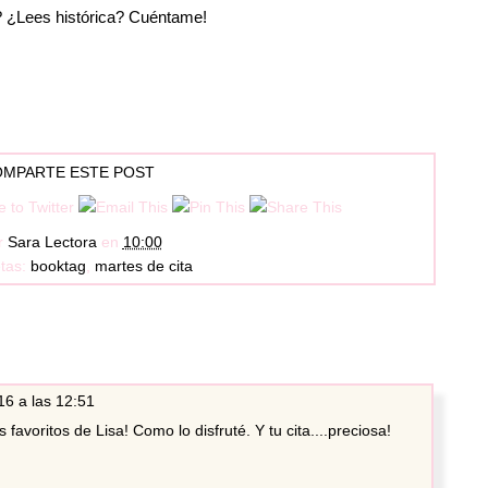
a? ¿Lees histórica? Cuéntame!
MPARTE ESTE POST
r
Sara Lectora
en
10:00
etas:
booktag
,
martes de cita
6 a las 12:51
 favoritos de Lisa! Como lo disfruté. Y tu cita....preciosa!