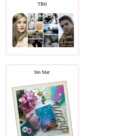
TBH
Sin Mar