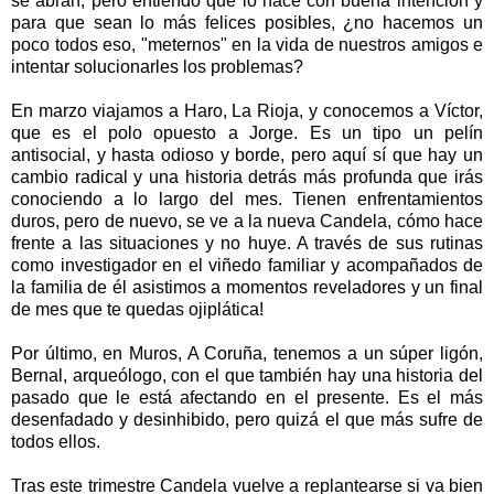
se abran, pero entiendo que lo hace con buena intención y
para que sean lo más felices posibles, ¿no hacemos un
poco todos eso, "meternos" en la vida de nuestros amigos e
intentar solucionarles los problemas?
En marzo viajamos a Haro, La Rioja, y conocemos a Víctor,
que es el polo opuesto a Jorge. Es un tipo un pelín
antisocial, y hasta odioso y borde, pero aquí sí que hay un
cambio radical y una historia detrás más profunda que irás
conociendo a lo largo del mes. Tienen enfrentamientos
duros, pero de nuevo, se ve a la nueva Candela, cómo hace
frente a las situaciones y no huye. A través de sus rutinas
como investigador en el viñedo familiar y acompañados de
la familia de él asistimos a momentos reveladores y un final
de mes que te quedas ojiplática!
Por último, en Muros, A Coruña, tenemos a un súper ligón,
Bernal, arqueólogo, con el que también hay una historia del
pasado que le está afectando en el presente. Es el más
desenfadado y desinhibido, pero quizá el que más sufre de
todos ellos.
Tras este trimestre Candela vuelve a replantearse si va bien