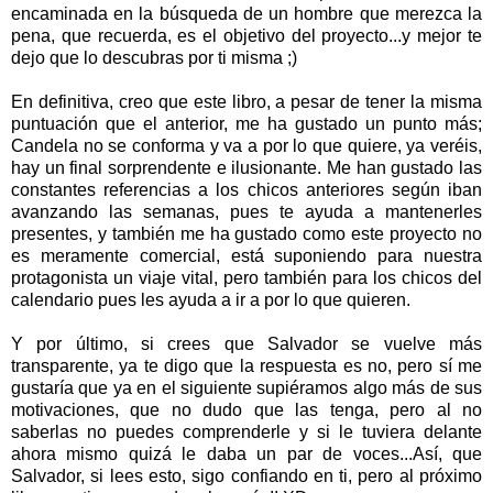
encaminada en la búsqueda de un hombre que merezca la
pena, que recuerda, es el objetivo del proyecto...y mejor te
dejo que lo descubras por ti misma ;)
En definitiva, creo que este libro, a pesar de tener la misma
puntuación que el anterior, me ha gustado un punto más;
Candela no se conforma y va a por lo que quiere, ya veréis,
hay un final sorprendente e ilusionante. Me han gustado las
constantes referencias a los chicos anteriores según iban
avanzando las semanas, pues te ayuda a mant
en
erl
e
s
presentes, y también me ha gustado como este proyecto no
es meramente comercial, está suponiendo para nuestra
protagonista un viaje vital, pero también para los chicos del
calendario
pues
les ayuda a ir a por lo que quieren.
Y por último, si crees que Salvador se vuelve más
transparente, ya te digo que la respuesta es no, pero sí me
gustaría que ya en el siguiente supiéramos algo más de sus
motivaciones, que no dudo que las tenga, pero al no
saberlas no puedes comprenderle y si le tuviera delante
ahora mismo quizá le daba un par de voces...Así, que
Salvador, si lees esto, sigo confian
do en t
i, pero al próximo