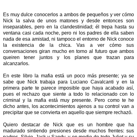
Es muy dulce conocerl
o
s a ambos de pequeños y ver cómo
Nick la salva de unos matones y desde entonces son
inseparables, pero en la clandestinidad; él trepa hasta su
ventana casi cada noche, pero ni los padres de ella saben
nada de esa amistad, ni tampoco el entorno de Nick conoce
la existencia de la chica. Vas a ver cómo sus
conversaciones giran mucho en torno al futuro que ambos
queiren tener juntos y los planes que trazan para
alcanzarlos.
En este libro la mafia está un poco más presente; ya se
sabe que Nick trabaja para Luciano Cavalcanti y en la
primera parte te parece imposible que haya acabado así,
pues el rechazo que siente a todo lo relacionado con lo
criminal y la mafia está muy presente. Pero como te he
dicho antes, los acontecimientos ajenos a su control van a
precipitar que se convierta en aquello que siempre rechazó.
Quiero destacar de Nick que es un hombre que ha
madurado sintiendo presiones desde muchos frentes: sus
padres, Silvio, Jack y Sandy, y en medio de todo Juliet y su