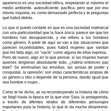
apariencia es una sociedad idílica, respetando al máximo el
medio ambiente, autosuficiente, pacífica, pero que por eso
mismo inquieta, es como demasiado perfecta y te preguntas
qué habrá detr
á
s.
Lo que sí puedo contarte es que es una sociedad matriarcal
con una particularidad que la hace única
: parece ser que los
hombres han desaparecido, y me refiero a los hombres
como género. A partir de aquí se van a dar situaciones que
parecen incontrolables, pues habrá mujeres que sientan
que les falta algo, un "vac
ío" como alguna de ellas expresa
.
Pero de nuevo, algo en lo que pensar, si las mujeres fueran
quienes dirigieran absolutante todo, ¿habría entonces paz
total? Se eliminarían las envidias, las ansias de poder y
conquistar, la opresión
; son estas características propias de
un género
u otro o depende de la persona, dando
igual que
sea hombre o mujer...
Como te he dicho, se va reconstruyendo la historia de cómo
se llegó hasta la época en la que vive Sara, la protagonista,
a través de di
f
entes relatos de diferentes personajes
importanes para la historia, lo que le da mucho dinamismo.