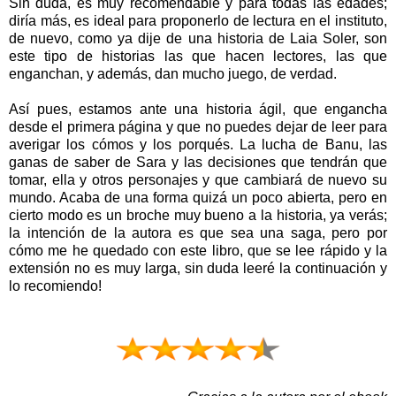
Sin duda, es muy recomendable y para todas las edades;
diría más, es ideal para proponerlo de lectura en el instituto,
de nuevo, como ya dije de una historia de Laia Soler, son
este tipo de historias las que hacen lectores, las que
enganchan, y además, dan mucho juego, de verdad.
Así pues, estamos ante una historia ágil, que engancha
desde el primera página y que no puedes dejar de leer para
averigar los cómos y los por
qués. La lucha de
Banu, la
s
ganas de saber
de Sara y las decisio
nes que tendrá
n que
tomar, ella y otros personajes y que cambiará de nuevo su
mundo.
Acaba
de una forma quiz
á un poco abierta, pero en
cierto modo e
s un broche muy bueno a la historia, y
a verás;
la intención de la autora es que sea una saga, pero por
cómo me he quedado con este libro, que se
lee rápido y la
extensión no es muy larga,
sin duda leeré la
continuación
y
lo recomiendo
!