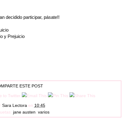
an decidido participar
, pásate!!
uicio
o y Prejuicio
MPARTE ESTE POST
r
Sara Lectora
en
10:45
quetas:
jane austen
,
varios