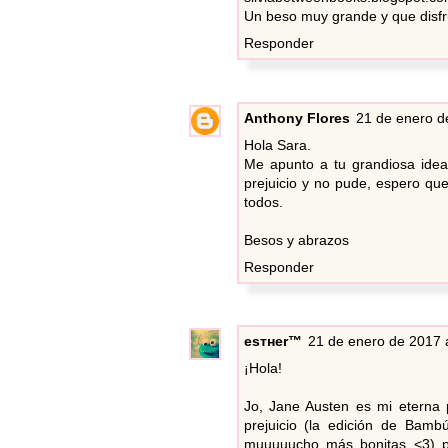
Un beso muy grande y que disfru
Responder
Anthony Flores
21 de enero d
Hola Sara.
Me apunto a tu grandiosa idea
prejuicio y no pude, espero qu
todos.
Besos y abrazos
Responder
eѕтнer™
21 de enero de 2017 a
¡Hola!
Jo, Jane Austen es mi eterna 
prejuicio (la edición de Bam
muuuuucho más bonitas <3) p