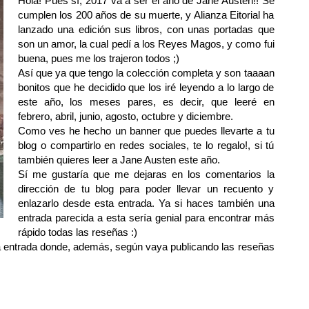
Hola! Pues sí, 2017 va a ser el año de Jane Austen!! Se
cumplen los 200 años de su muerte, y Alianza Eitorial ha
lanzado una edición sus libros, con unas portadas que
son un amor, la cual pedí a los Reyes Magos, y como fui
buena, pues me los trajeron todos ;)
Así que ya que tengo la colección completa y son taaaan
bonitos que he decidido que los iré leyendo a lo largo de
este año, los meses pares, es decir, que leeré en
febrero, abril, junio, agosto, octubre y diciembre.
Como ves he hecho un banner que puedes llevarte a tu
blog o compartirlo en redes sociales, te lo regalo!, si tú
también quieres leer a Jane Austen este año.
Sí me gustaría que me dejaras en los comentarios la
dirección de tu blog para poder llevar un recuento y
enlazarlo desde esta entrada. Ya si haces también una
entrada parecida a esta sería genial para encontrar más
rápido todas las reseñas :)
ta entrada donde, además, según vaya publicando las reseñas