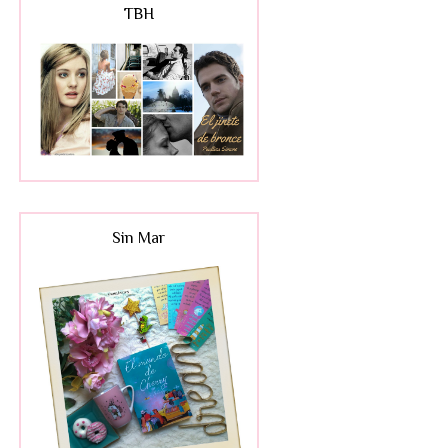
TBH
Sin Mar