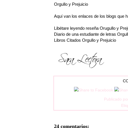
Orgullo y Prejuicio
Aquí van los en
laces
de los blogs que h
Libétare leyendo reseña
Orugullo y Prej
Diario de una estudiante de letras
Orgull
Libros Citados
Orgullo y Prejuicio
CO
Publicado po
Eti
24 comentarios: