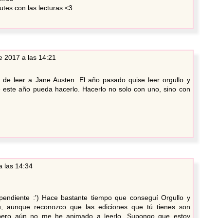
tes con las lecturas <3
e 2017 a las 14:21
 de leer a Jane Austen. El año pasado quise leer orgullo y
e este año pueda hacerlo. Hacerlo no solo con uno, sino con
 las 14:34
pendiente :') Hace bastante tiempo que conseguí Orgullo y
bú, aunque reconozco que las ediciones que tú tienes son
ero aún no me he animado a leerlo. Supongo que estoy