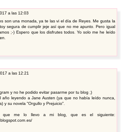
017 a las 12:03
es son una monada, ya te las vi el día de Reyes. Me gusta la
toy segura de cumplir jeje así que no me apunto. Pero igual
amos ;-) Espero que los disfrutes todos. Yo solo me he leído
en.
017 a las 12:21
agram y no he podido evitar pasarme por tu blog ;)
 año leyendo a Jane Austen (ya que no había leído nunca,
 y su novela "Orgullo y Prejuicio".
 que me lo llevo a mi blog, que es el siguiente:
.blogspot.com.es/