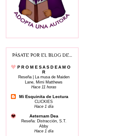
PÁSATE POR EL BLOG DE...
P R O M E S A S D E A M O
R
Reseña | La musa de Maiden
Lane, Mimi Matthews
Hace 11 horas
Mi Esquinita de Lectura
CLICKIES
Hace 1 día
Aeternam Dea
Reseña: Distracción, S.T.
Abby
Hace 1 día