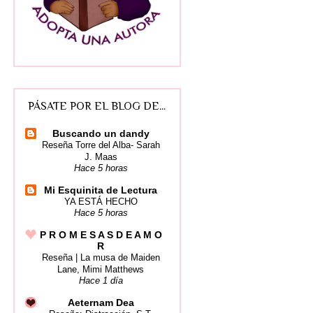
PÁSATE POR EL BLOG DE...
Buscando un dandy
Reseña Torre del Alba- Sarah
J. Maas
Hace 5 horas
Mi Esquinita de Lectura
YA ESTÁ HECHO
Hace 5 horas
P R O M E S A S D E A M O
R
Reseña | La musa de Maiden
Lane, Mimi Matthews
Hace 1 día
Aeternam Dea