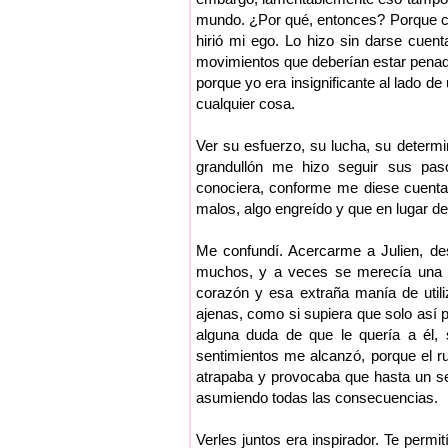
mundo. ¿Por qué, entonces? Porque cap
hirió mi ego. Lo hizo sin darse cuen
movimientos que deberían estar penado
porque yo era insignificante al lado de
cualquier cosa.
Ver su esfuerzo, su lucha, su determi
grandullón me hizo seguir sus pas
conociera, conforme me diese cuenta
malos, algo engreído y que en lugar d
Me confundí. Acercarme a Julien, desc
muchos, y a veces se merecía una co
corazón y esa extraña manía de util
ajenas, como si supiera que solo así p
alguna duda de que le quería a él, s
sentimientos me alcanzó, porque el r
atrapaba y provocaba que hasta un se
asumiendo todas las consecuencias.
Verles juntos era inspirador. Te perm