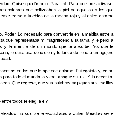
verdad. Quise quedármelo. Para mí. Para que me activase.
s palabras que pellizcaban la piel de aquellos a los que
ease como a la chica de la mecha roja y al chico enorme
o. Poder. Lo necesario para convertirle en la maldita estrella
tista que representaba mi magnificencia, la fama, y le perdí a
s y la mentira de un mundo que te absorbe. Yo, que le
ona, le quité esa condición y le lancé de lleno a un agujero
vedad.
sonrisas en las que le apetece colarse. Fui egoísta y, en mi
to para todo el mundo lo viera, apagué su luz. Y la necesito.
hacen. Que regrese, que sus palabras salpiquen sus mejillas
ntre todos le elegí a él?
n Meadow no solo se le escuchaba, a Julien Meadow se le