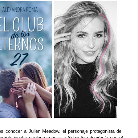
s conocer a Julien Meadow, el personaje protagonista del
omete igualar e inluso superar a Sebastian de
Hasta que el