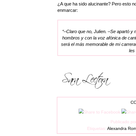
¿A que ha sido alucinante? Pero esto n
enmarcar:
“–Claro que no, Julien. –Se apartó y 
hombros y con la voz afónica de canta
será el más memorable de mi carrera–.
les
CO
Publicado po
Etiquetas:
Alexandra Ro