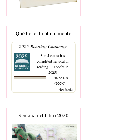
Qué he léido últimamente
2025 Reading Challenge
Sara.Lectora
has
completed her goal of
reading 120 books in
2025!
145 of 120
(100%)
view books
Semana del Libro 2020