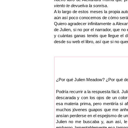
viento te devuelva la sonrisa
.
A lo largo de estos meses la propia aut
aún así poco conocemos de cómo será 
Quiero agradecer infinitamente a Alexan
de Julien, si no por el narrador, que 
y cuántas ganas tenéis que llegue el dí
desde su web el libro, así que si no queré
¿Por qué Julien Meadow? ¿Por qué de e
Podría recurrir a la respuesta fácil. J
descarada y con los ojos de un color
esa materia prima, pero mentiría si a
muchos jóvenes guapos que me anhel
ansían perderse en el espejismo de una
Julien no me buscaba y, aun así, le
embargo, lamentablemente eso tampoco