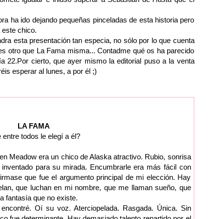
ora ha ido dejando pequeñas pinceladas de esta historia pero
este chico.
dra esta presentación tan especia, no sólo por lo que cuenta
no es otro que La Fama misma... Contadme qué os ha parecido
a 22.Por cierto, que ayer mismo la editorial puso a la venta
is esperar al lunes, a por él ;)
LA FAMA
ntre todos le elegí a él?
ulien Meadow era un chico de Alaska atractivo. Rubio, sonrisa
 inventado para su mirada. Encumbrarle era más fácil con
firmase que fue el argumento principal de mi elección. Hay
an, que luchan en mi nombre, que me llaman sueño, que
 fantasía que no existe.
 encontré. Oí su voz. Aterciopelada. Rasgada. Única. Sin
 fue determinante. Hay demasiado talento repartido por el