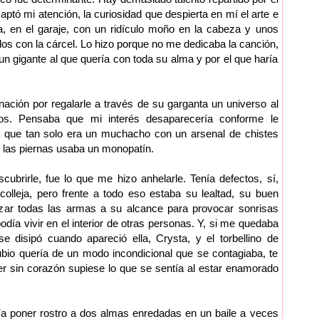
tó mi atención, la curiosidad que despierta en mí el arte e
ta, en el garaje, con un ridículo moño en la cabeza y unos
s con la cárcel. Lo hizo porque no me dedicaba la canción,
 un gigante al que quería con toda su alma y por el que haría
nación por regalarle a través de su garganta un universo al
os. Pensaba que mi interés desaparecería conforme le
 que tan solo era un muchacho con un arsenal de chistes
e las piernas usaba un monopatín.
ubrirle, fue lo que me hizo anhelarle. Tenía defectos, sí,
lleja, pero frente a todo eso estaba su lealtad, su buen
izar todas las armas a su alcance para provocar sonrisas
odía vivir en el interior de otras personas. Y, si me quedaba
e disipó cuando apareció ella, Crysta, y el torbellino de
ubio quería de un modo incondicional que se contagiaba, te
r sin corazón supiese lo que se sentía al estar enamorado
itía poner rostro a dos almas enredadas en un baile a veces