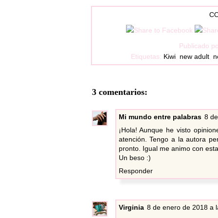
CO
Publicado p
Etiquetas:
Kiwi
,
new adult
,
n
3 comentarios:
Mi mundo entre palabras
8 de
¡Hola! Aunque he visto opinion
atención. Tengo a la autora pe
pronto. Igual me animo con esta 
Un beso :)
Responder
Virginia
8 de enero de 2018 a l