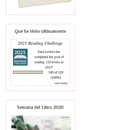
Qué he léido últimamente
2025 Reading Challenge
Sara.Lectora
has
completed her goal of
reading 120 books in
2025!
145 of 120
(100%)
view books
Semana del Libro 2020