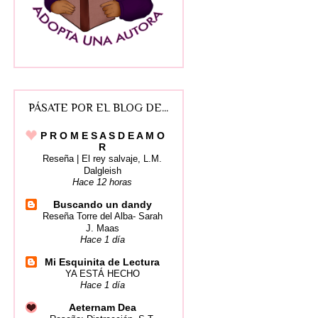
PÁSATE POR EL BLOG DE...
P R O M E S A S D E A M O
R
Reseña | El rey salvaje, L.M.
Dalgleish
Hace 12 horas
Buscando un dandy
Reseña Torre del Alba- Sarah
J. Maas
Hace 1 día
Mi Esquinita de Lectura
YA ESTÁ HECHO
Hace 1 día
Aeternam Dea