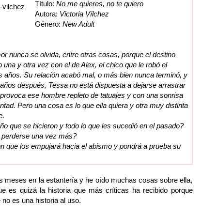
Título:
No me quieres, no te quiero
Autora:
Victoria Vílchez
Género:
New Adult
r nunca se olvida, entre otras cosas, porque el destino
a y otra vez con el de Alex, el chico que le robó el
is años. Su relación acabó mal, o más bien nunca terminó, y
 años después, Tessa no está dispuesta a dejarse arrastrar
 provoca ese hombre repleto de tatuajes y con una sonrisa
tad. Pero una cosa es lo que ella quiera y otra muy distinta
e.
o que se hicieron y todo lo que les sucedió en el pasado?
 perderse una vez más?
sión que los empujará hacia el abismo y pondrá a prueba su
s meses en la estantería y he oído muchas cosas sobre ella,
e es quizá la historia que más críticas ha recibido porque
no es una historia al uso.