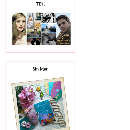
TBH
Sin Mar