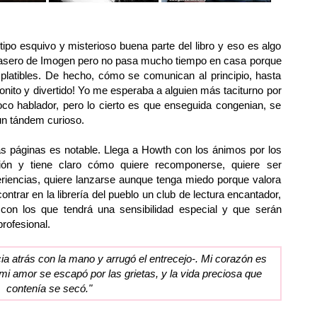
tipo esquivo y misterioso buena parte del libro y eso es algo
asero de Imogen pero no pasa mucho tiempo en casa porque
latibles. De hecho, cómo se comunican al principio, hasta
nito y divertido! Yo me esperaba a alguien más taciturno por
oco hablador, pero lo cierto es que enseguida congenian, se
 un tándem curioso.
as páginas es notable. Llega a Howth con los ánimos por los
ión y tiene claro cómo quiere recomponerse, quiere ser
eriencias, quiere lanzarse aunque tenga miedo porque valora
trar en la librería del pueblo un club de lectura encantador,
 con los que tendrá una sensibilidad especial y que serán
rofesional.
cia atrás con la mano y arrugó el entrecejo-. Mi corazón es
i amor se escapó por las grietas, y la vida preciosa que
contenía se secó."