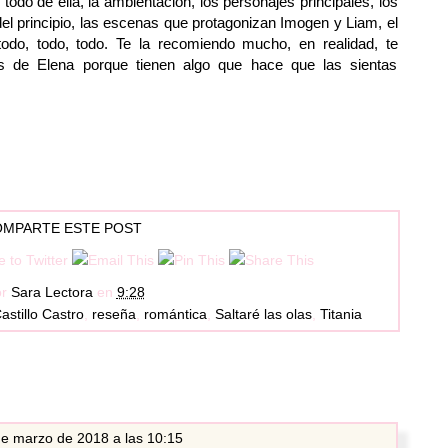
odo de ella, la ambientación, los personajes principales, los
el principio, las escenas que protagonizan Imogen y Liam, el
odo, todo, todo. Te la recomiendo mucho, en realidad, te
as de Elena porque tienen algo que hace que las sientas
MPARTE ESTE POST
or
Sara Lectora
en
9:28
astillo Castro
,
reseña
,
romántica
,
Saltaré las olas
,
Titania
e marzo de 2018 a las 10:15