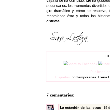
vaya si se ha cumplido. Me ha gustado t
secundarios, los momentos divertidos d
giro dramático y cómo se resuelve, t
recomiendo ésta y todas las histori
distintas.
CO
Publicado p
Etiquetas:
contemporánea
,
Elena C
7 comentarios:
La estación de las letras
19 d