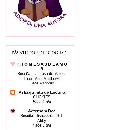
PÁSATE POR EL BLOG DE...
P R O M E S A S D E A M O
R
Reseña | La musa de Maiden
Lane, Mimi Matthews
Hace 18 horas
Mi Esquinita de Lectura
CLICKIES
Hace 1 día
Aeternam Dea
Reseña: Distracción, S.T.
Abby
Hace 1 día