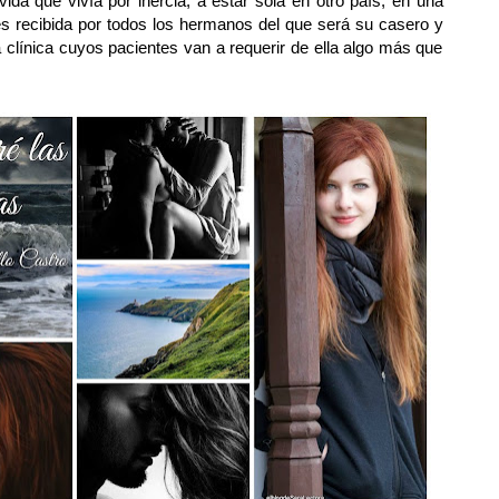
ida que vivía por inercia, a estar sola en otro país, en una
es recibida por todos los hermanos del que será su casero y
 clínica cuyos pacientes van a requerir de ella algo más que