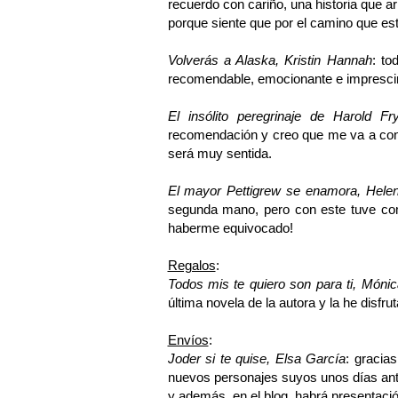
recuerdo con cariño, una historia que ar
porque siente que por el camino que est
Volverás a Alaska, Kristin Hannah
: to
recomendable, emocionante e impresci
El insólito peregrinaje de Harold F
recomendación y creo que me va a conv
será muy sentida.
El mayor Pettigrew se enamora, Hele
segunda mano, pero con este tuve como
haberme equivocado!
Regalos
:
Todos mis te quiero son para ti, Móni
última novela de la autora y la he disf
Envíos
:
Joder si te quise, Elsa García
: gracia
nuevos personajes suyos unos días antes
y además, en el blog, habrá presentació