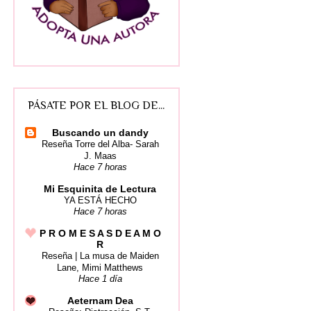
PÁSATE POR EL BLOG DE...
Buscando un dandy
Reseña Torre del Alba- Sarah
J. Maas
Hace 7 horas
Mi Esquinita de Lectura
YA ESTÁ HECHO
Hace 7 horas
P R O M E S A S D E A M O
R
Reseña | La musa de Maiden
Lane, Mimi Matthews
Hace 1 día
Aeternam Dea