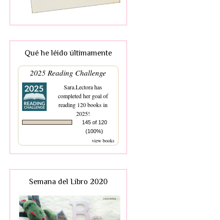
Qué he léido últimamente
2025 Reading Challenge
Sara.Lectora
has
completed her goal of
reading 120 books in
2025!
145 of 120
(100%)
view books
Semana del Libro 2020