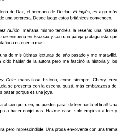
istoria de Dax, el hermano de Declan,
El inglés
, es algo más
 de una sorpresa. Desde luego estos británicos convencen.
ópez Auñón
: mañana mismo tendréis la reseña; una historia
no de ensueño en Escocia y con una pareja protagonista que
 Mañana os cuento más.
 una de mis últimas lecturas del año pasado y me maravilló.
 oído hablar de la autora pero me fascinó la historia y los
ry Chic
: maravillosa historia, como siempre, Cherry crea
 Lola se presenta con la escena, quizá, más embarazosa del
is pasar porque es una joya.
iva al cien por cien, no puedes parar de leer hasta el final! Una
empo a hacer conjeturas. Hazme caso, solo empieza a leer y
ura pero imprescindible. Una prosa envolvente con una trama