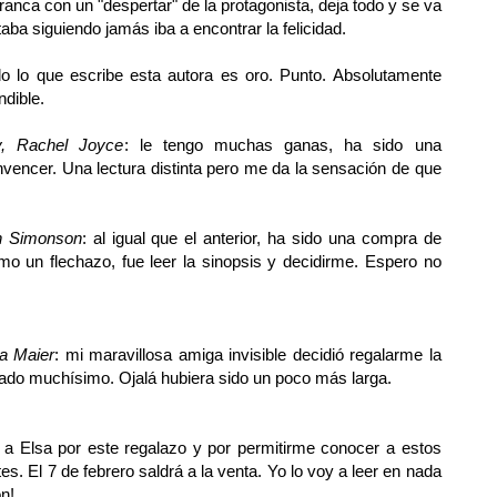
ranca con un "despertar" de la protagonista, deja todo y se va
aba siguiendo jamás iba a encontrar la felicidad.
do lo que escribe esta autora es oro. Punto. Absolutamente
ndible.
ry, Rachel Joyce
: le tengo muchas ganas, ha sido una
encer. Una lectura distinta pero me da la sensación de que
n Simonson
: al igual que el anterior, ha sido una compra de
 un flechazo, fue leer la sinopsis y decidirme. Espero no
ca Maier
: mi maravillosa amiga invisible decidió regalarme la
rutado muchísimo. Ojalá hubiera sido un poco más larga.
s a Elsa por este regalazo y por permitirme conocer a estos
. El 7 de febrero saldrá a la venta. Yo lo voy a leer en nada
n!