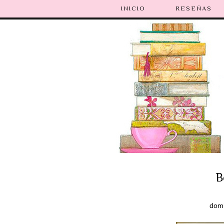
INICIO
RESEÑAS
B
domi