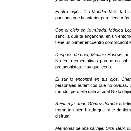
El otro inglés, Ilsa Madden-Mills
: la h
pausada que la anterior pero tiene más
Con el cielo en la mirada, Mónica L
sencilla que te engancha, en un entor
tiene un primer encuentro complicado!
Después de caer, Melanie Harlow
: fue
No tenía expectativas porque no había
protagonistas. Hay que leerla.
El sur lo encontré en tus ojos, Cher
personajes auténticos que no olvidas.
mundo, pero ella sale airosa! No lo dejé
Reina roja, Juan Gómez-Jurado
: adict
trama tan bien hilada que ni te da ti
disfruta.
Memorias de una salvaje, Srta. Bebi
: d