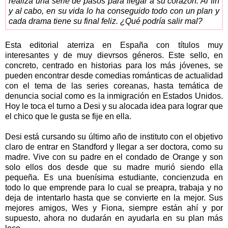
realiza una serie de pasos para llegar a su corazón. Al fin
y al cabo, en su vida lo ha conseguido todo con un plan y
cada drama tiene su final feliz. ¿Qué podría salir mal?
Esta editorial aterriza en España con títulos muy
interesantes y de muy dievrsos géneros. Este sello, en
concreto, centrado en historias para los más jóvenes, se
pueden encontrar desde comedias románticas de actualidad
con el tema de las series coreanas, hasta temática de
denuncia social como es la inmigración en Estados Unidos.
Hoy le toca el turno a Desi y su alocada idea para lograr que
el chico que le gusta se fije en ella.
Desi está cursando su último año de instituto con el objetivo
claro de entrar en Standford y llegar a ser doctora, como su
madre. Vive con su padre en el condado de Orange y son
solo ellos dos desde que su madre murió siendo ella
pequeña. Es una buenísima estudiante, concienzuda en
todo lo que emprende para lo cual se preapra, trabaja y no
deja de intentarlo hasta que se convierte en la mejor. Sus
mejores amigos, Wes y Fiona, siempre están ahí y por
supuesto, ahora no dudarán en ayudarla en su plan más