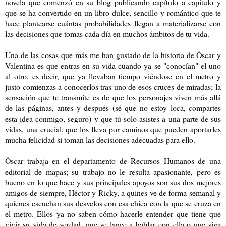
novela que comenzó en su blog publicando capítulo a capítulo y
que se ha convertido en un libro dulce, sencillo y romántico que te
hace plantearse cuántas probabilidades llegan a materializarse con
las decisiones que tomas cada día en muchos ámbitos de tu vida.
Una de las cosas que más me han gustado de la historia de Óscar y
Valentina es que entras en su vida cuando ya se "conocían" el uno
al otro, es decir, que ya llevaban tiempo viéndose en el metro y
justo comienzas a conocerlos tras uno de esos cruces de miradas; la
sensación que te transmite es de que los personajes viven más allá
de las páginas, antes y después (sé que no estoy loca, compartes
esta idea conmigo, seguro) y que tú solo asistes a una parte de sus
vidas, una crucial, que los lleva por caminos que pueden aportarles
mucha felicidad si toman las decisiones adecuadas para ello.
Óscar trabaja en el departamento de Recursos Humanos de una
editorial de mapas; su trabajo no le resulta apasionante, pero es
bueno en lo que hace y sus principales apoyos son sus dos mejores
amigos de siempre, Héctor y Ricky, a quines ve de forma semanal y
quienes escuchan sus desvelos con esa chica con la que se cruza en
el metro. Ellos ya no saben cómo hacerle entender que tiene que
vivir su vida de verdad, que se lance a hablar con ella o que siga