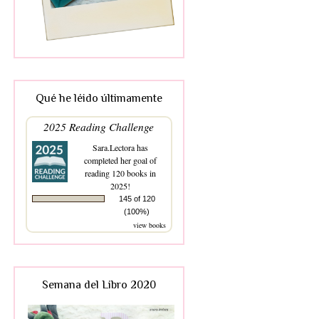
Qué he léido últimamente
2025 Reading Challenge
Sara.Lectora
has
completed her goal of
reading 120 books in
2025!
145 of 120
(100%)
view books
Semana del Libro 2020