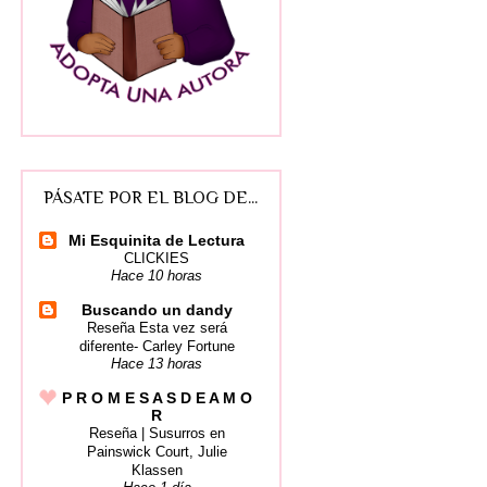
PÁSATE POR EL BLOG DE...
Mi Esquinita de Lectura
CLICKIES
Hace 10 horas
Buscando un dandy
Reseña Esta vez será
diferente- Carley Fortune
Hace 13 horas
P R O M E S A S D E A M O
R
Reseña | Susurros en
Painswick Court, Julie
Klassen