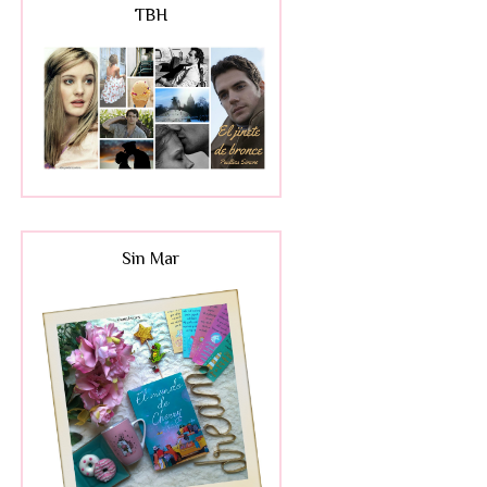
TBH
Sin Mar