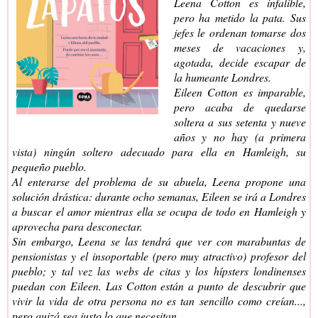
Leena Cotton es infalible,
pero ha metido la pata. Sus
jefes le ordenan tomarse dos
meses de vacaciones y,
agotada, decide escapar de
la humeante Londres.
Eileen Cotton es imparable,
pero acaba de quedarse
soltera a sus setenta y nueve
años y no hay (a primera
vista) ningún soltero adecuado para ella en Hamleigh, su
pequeño pueblo.
Al enterarse del problema de su abuela, Leena propone una
solución drástica: durante ocho semanas, Eileen se irá a Londres
a buscar el amor mientras ella se ocupa de todo en Hamleigh y
aprovecha para desconectar.
Sin embargo, Leena se las tendrá que ver con marabuntas de
pensionistas y el insoportable (pero muy atractivo) profesor del
pueblo; y tal vez las webs de citas y los hípsters londinenses
puedan con Eileen. Las Cotton están a punto de descubrir que
vivir la vida de otra persona no es tan sencillo como creían...,
pero quizá sea justo lo que necesitan.