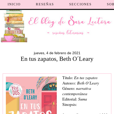
INICIO
RESEÑAS
SECCIONES
SO
jueves, 4 de febrero de 2021
En tus zapatos, Beth O´Leary
Título:
En tus zapatos
Autor
es: Beth O´Leary
Género:
narrativa
contemporánea
Editorial:
Suma
Sinopsis: