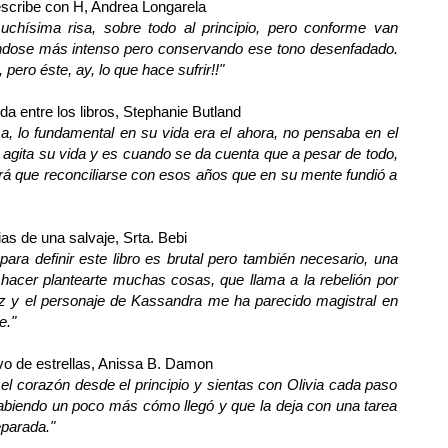
scribe con H
, Andrea Longarela
ísima risa, sobre todo al principio, pero conforme van
éndose más intenso pero conservando ese tono desenfadado.
pero éste, ay, lo que hace sufrir!!
"
a entre los libros
, Stephanie Butland
, lo fundamental en su vida era el ahora, no pensaba en el
 agita su vida y es cuando se da cuenta que a pesar de todo,
ndrá que reconciliarse con esos años que en su mente fundió a
as de una salvaje
, Srta. Bebi
para definir este libro es brutal pero también necesario, una
 hacer plantearte muchas cosas, que llama a la rebelión por
z y el personaje de Kassandra me ha parecido magistral en
e."
o de estrellas
, Anissa B. Damon
 el corazón desde el principio y sientas con Olivia cada paso
sabiendo un poco más cómo llegó y que la deja con una tarea
eparada."