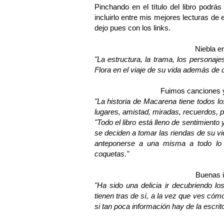
Pinchando en el título del libro podrá
incluirlo entre mis mejores lecturas d
dejo pues con los links.
Niebla e
"
La estructura, la trama, los personaj
Flora en el viaje de su vida además de
Fuimos canciones
"
La historia de Macarena tiene todos l
lugares, amistad, miradas, recuerdos, pas
"
Todo el libro está lleno de sentimien
se deciden a tomar las riendas de su v
anteponerse a una misma a todo lo 
coquetas.
"
Buenas 
"
Ha sido una delicia ir decubriendo l
tienen tras de sí, a la vez que ves cóm
si tan poca información hay de la escri