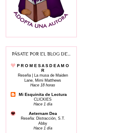
PÁSATE POR EL BLOG DE...
P R O M E S A S D E A M O
R
Reseña | La musa de Maiden
Lane, Mimi Matthews
Hace 18 horas
Mi Esquinita de Lectura
CLICKIES
Hace 1 día
Aeternam Dea
Reseña: Distracción, S.T.
Abby
Hace 1 día