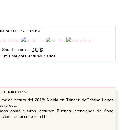
MPARTE ESTE POST
r
Sara Lectora
en
10:00
as:
mis mejores lecturas
,
varios
018 a las 11:24
mejor lectura del 2018: Niebla en Tánger, deCristina López
sorpresa.
adas como futuras lecturas: Buenas intenciones de Anna
, Amor se escribe con H...