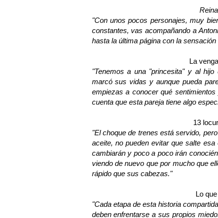
Reina
"C
on unos pocos personajes, muy bien
constantes, vas acompañando a Antonia
hasta la última página con la sensación 
La veng
"
Tenemos a una "princesita" y al hijo
marcó sus vidas y aunque pueda pare
empiezas a conocer qué sentimientos 
cuenta que esta pareja tiene algo especi
13 locu
"
El choque de trenes está servido, per
aceite, no pueden evitar que salte esa
cambiarán y poco a poco irán conociénd
viendo de nuevo que por mucho que el
rápido que sus cabezas."
Lo que
"
Cada etapa de esta historia compartida
deben enfrentarse a sus propios miedos 