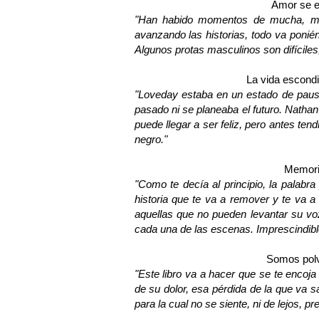
Amor se e
"
Han habido momentos de mucha, much
avanzando las historias, todo va poni
Algunos protas masculinos son difíciles, 
La vida escondid
"
Loveday estaba en un estado de pausa
pasado ni se planeaba el futuro. Nathan
puede llegar a ser feliz, pero antes te
negro."
Memori
"
Como te decía al principio, la palabra 
historia que te va a remover y te va a
aquellas que no pueden levantar su vo
cada una de las escenas. Imprescindibl
Somos polv
"
Este libro va a hacer que se te encoja
de su dolor, esa pérdida de la que va 
para la cual no se siente, ni de lejos, pr