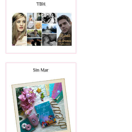
TBH
Sin Mar