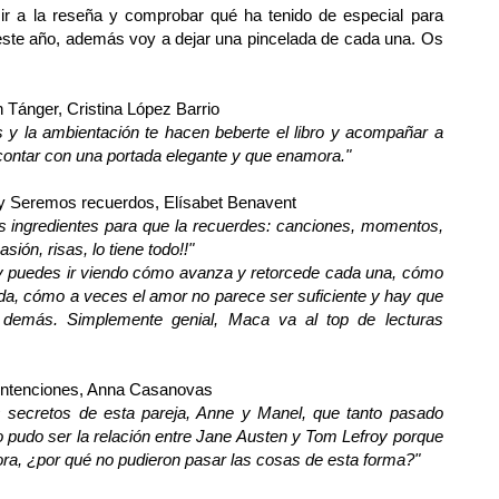
s ir a la reseña y comprobar qué ha tenido de especial para
e este año, además voy a dejar una pincelada de cada una. Os
n Tánger, Cristina López Barrio
es y la ambientación te hacen beberte el libro y acompañar a
 contar con una portada elegante y que enamora."
y
Seremos recuerdos
, Elísabet Benavent
os ingredientes para que la recuerdes: canciones, momentos,
ión, risas, lo tiene todo!!"
to y puedes ir viendo cómo avanza y retorcede cada una, cómo
ida, cómo a veces el amor no parece ser suficiente y hay que
demás. Simplemente genial, Maca va al top de lecturas
intenciones, Anna Casanovas
os secretos de esta pareja, Anne y Manel, que tanto pasado
o pudo ser la relación entre Jane Austen y Tom Lefroy porque
tora, ¿por qué no pudieron pasar las cosas de esta forma?
"