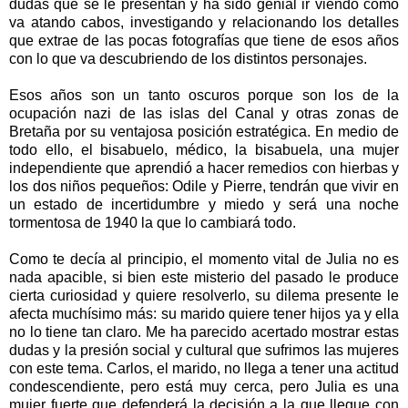
dudas que se le presentan y ha sido genial ir viendo cómo
va atando cabos, investigando y relacionando los detalles
que extrae de las pocas fotografías que tiene de esos años
con lo que va descubriendo de los distintos personajes.
Esos años son un tanto oscuros porque son los de la
ocupación nazi de las islas del Canal y otras zonas de
Bretaña por su ventajosa posición estratégica. En medio de
todo ello, el bisabuelo, médico, la bisabuela, una mujer
independiente que aprendió a hacer remedios con hierbas y
los dos niños pequeños: Odile y Pierre, tendrán que vivir en
un estado de incertidumbre y miedo y será una noche
tormentosa de 1940 la que lo cambiará todo.
Como te decía al principio, el momento vital de Julia no es
nada apacible, si bien este misterio del pasado le produce
cierta curiosidad y quiere resolverlo, su dilema presente le
afecta muchísimo más: su marido quiere tener hijos ya y ella
no lo tiene tan claro. Me ha parecido acertado mostrar estas
dudas y la presión social y cultural que sufrimos las mujeres
con este tema. Carlos, el marido, no llega a tener una actitud
condescendiente, pero está muy cerca, pero Julia es una
mujer fuerte que defenderá la decisión a la que llegue con