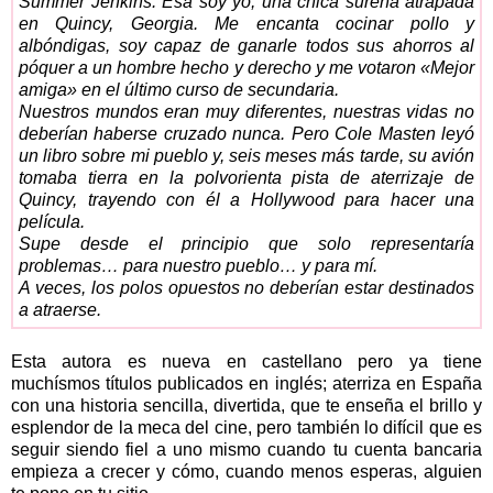
Summer Jenkins. Esa soy yo, una chica sureña atrapada
en Quincy, Georgia. Me encanta cocinar pollo y
albóndigas, soy capaz de ganarle todos sus ahorros al
póquer a un hombre hecho y derecho y me votaron «Mejor
amiga» en el último curso de secundaria.
Nuestros mundos eran muy diferentes, nuestras vidas no
deberían haberse cruzado nunca. Pero Cole Masten leyó
un libro sobre mi pueblo y, seis meses más tarde, su avión
tomaba tierra en la polvorienta pista de aterrizaje de
Quincy, trayendo con él a Hollywood para hacer una
película.
Supe desde el principio que solo representaría
problemas… para nuestro pueblo… y para mí.
A veces, los polos opuestos no deberían estar destinados
a atraerse.
Esta autora es nueva en castellano pero ya tiene
muchísmos títulos publicados en inglés; aterriza en España
con una historia sencilla, divertida, que te enseña el brillo y
esplendor de la meca del cine, pero también lo difícil que es
seguir siendo fiel a uno mismo cuando tu cuenta bancaria
empieza a crecer y cómo, cuando menos esperas, alguien