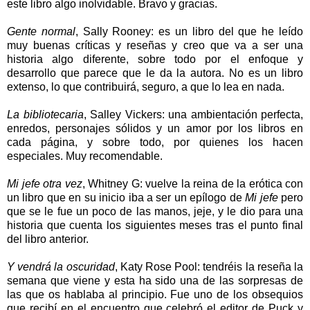
este libro algo inolvidable. Bravo y gracias.
Gente normal
, Sally Rooney: es un libro del que he leído
muy buenas críticas y reseñas y creo que va a ser una
historia algo diferente, sobre todo por el enfoque y
desarrollo que parece que le da la autora. No es un libro
extenso, lo que contribuirá, seguro, a que lo lea en nada.
La bibliotecaria
, Salley Vickers: una ambientación perfecta,
enredos, personajes sólidos y un amor por los libros en
cada página, y sobre todo, por quienes los hacen
especiales. Muy recomendable.
Mi jefe otra vez
, Whitney G: vuelve la reina de la erótica con
un libro que en su inicio iba a ser un epílogo de
Mi jefe
pero
que se le fue un poco de las manos, jeje, y le dio para una
historia que cuenta los siguientes meses tras el punto final
del libro anterior.
Y vendrá la oscuridad
, Katy Rose Pool: tendréis la reseña la
semana que viene y esta ha sido una de las sorpresas de
las que os hablaba al principio. Fue uno de los obsequios
que recibí en el encuentro que celebró el editor de Puck y