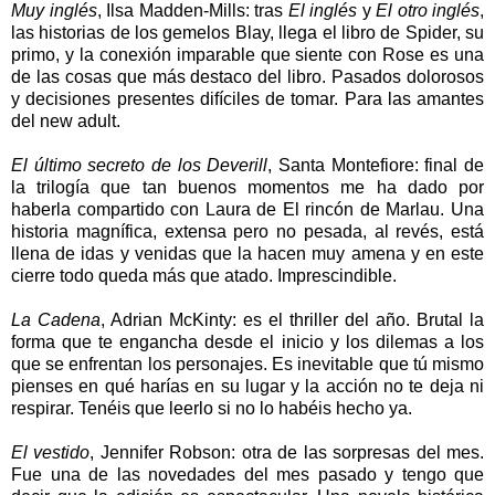
Muy inglés
, Ilsa Madden-Mills: tras
El inglés
y
El otro inglés
,
las historias de los gemelos Blay, llega el libro de Spider, su
primo, y la conexión imparable que siente con Rose es una
de las cosas que más destaco del libro. Pasados dolorosos
y decisiones presentes difíciles de tomar. Para las amantes
del new adult.
El último secreto de los Deverill
, Santa Montefiore: final de
la trilogía que tan buenos momentos me ha dado por
haberla compartido con Laura de El rincón de Marlau. Una
historia magnífica, extensa pero no pesada, al revés, está
llena de idas y venidas que la hacen muy amena y en este
cierre todo queda más que atado. Imprescindible.
La Cadena
, Adrian McKinty: es el thriller del año. Brutal la
forma que te engancha desde el inicio y los dilemas a los
que se enfrentan los personajes. Es inevitable que tú mismo
pienses en qué harías en su lugar y la acción no te deja ni
respirar. Tenéis que leerlo si no lo habéis hecho ya.
El vestido
, Jennifer Robson: otra de las sorpresas del mes.
Fue una de las novedades del mes pasado y tengo que