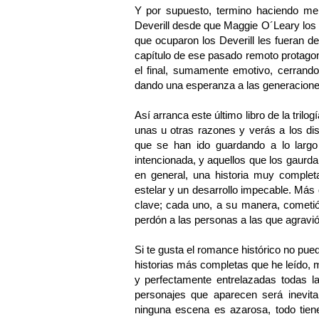
Y por supuesto, termino haciendo me
Deverill desde que Maggie O´Leary los m
que ocuparon los Deverill les fueran de
capítulo de ese pasado remoto protagon
el final, sumamente emotivo, cerrando
dando una esperanza a las generacione
Así arranca este último libro de la tri
unas u otras razones y verás a los di
que se han ido guardando a lo larg
intencionada, y aquellos que los gaurd
en general, una historia muy comple
estelar y un desarrollo impecable. Más 
clave; cada uno, a su manera, cometió
perdón a las personas a las que agravió
Si te gusta el romance histórico no pue
historias más completas que he leído, m
y perfectamente entrelazadas todas 
personajes que aparecen será inevita
ninguna escena es azarosa, todo tie