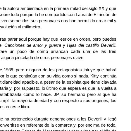
e la autora ambientada en la primera mitad del siglo XX y qué
obre todo porque la he compartido con Laura de
El rincón de
e ven sometidos sus personajes nos han permitido crear mil y
volución al milímetro.
uieras parar aquí porque hay que leerlos en orden, pero puedes
te:
Canciones de amor y guerra
y
Hijas del castillo Deverill
.
ntaré un poco de cómo arrancan cada una de las tres
al, alguna pincelada de otros personajes clave.
 1939, pero ninguno de los protagonistas intuye que habrá
 por lo que continúan con su vida como si nada. Kitty continúa
dianeidad apacible, a pesar de la espinita que tiene clavada
ietaria y, por supuesto, lo último que espera es
que la vuelta a
stabilizarla como lo hace
. JP, su hermano pero al que ha
umplir la mayoría de edad y con respecto a sus orígenes, los
s en este libro.
ue ha pertenecido durante generaciones a los Deverill y llegó
convertirse en referente de la comarca y, por encima de todo,