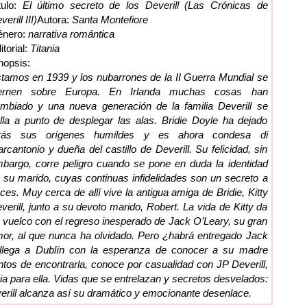
tulo:
El último secreto de los Deverill (Las Crónicas de
verill III)
Autora:
Santa Montefiore
énero:
narrativa romántica
itorial:
Titania
nopsis:
tamos en 1939 y los nubarrones de la II Guerra Mundial se
iernen sobre Europa. En Irlanda muchas cosas han
mbiado y una nueva generación de la familia Deverill se
lla a punto de desplegar las alas. Bridie Doyle ha dejado
trás sus orígenes humildes y es ahora condesa di
rcantonio y dueña del castillo de Deverill. Su felicidad, sin
bargo, corre peligro cuando se pone en duda la identidad
 su marido, cuyas continuas infidelidades son un secreto a
ces. Muy cerca de allí vive la antigua amiga de Bridie, Kitty
verill, junto a su devoto marido, Robert. La vida de Kitty da
 vuelco con el regreso inesperado de Jack O’Leary, su gran
or, al que nunca ha olvidado. Pero ¿habrá entregado Jack
llega a Dublín con la esperanza de conocer a su madre
entos de encontrarla, conoce por casualidad con JP Deverill,
bia para ella. Vidas que se entrelazan y secretos desvelados:
everill alcanza así su dramático y emocionante desenlace.