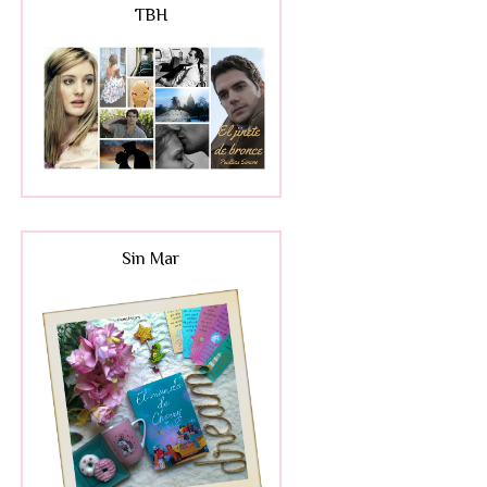
TBH
Sin Mar