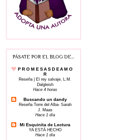
PÁSATE POR EL BLOG DE...
P R O M E S A S D E A M O
R
Reseña | El rey salvaje, L.M.
Dalgleish
Hace 4 horas
Buscando un dandy
Reseña Torre del Alba- Sarah
J. Maas
Hace 1 día
Mi Esquinita de Lectura
YA ESTÁ HECHO
Hace 1 día