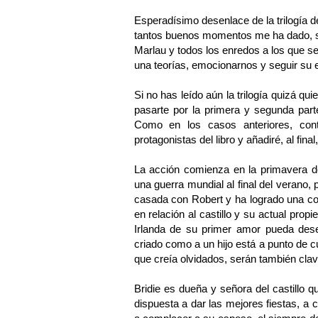
Esperadísimo desenlace de la trilogía d
tantos buenos momentos me ha dado, s
Marlau
y todos los enredos a los que s
una teorías, emocionarnos y seguir su e
Si no has leído aún la trilogía quizá q
pasarte por la primera y segunda par
Como en los casos anteriores, co
protagonistas del libro y añadiré, al fin
La acción comienza en la primavera de
una guerra mundial al final del verano,
casada con Robert y ha logrado una coti
en relación al castillo y su actual prop
Irlanda de su primer amor pueda dese
criado como a un hijo está a punto de c
que creía olvidados, serán también clave
Bridie es dueña y señora del castillo q
dispuesta a dar las mejores fiestas, a 