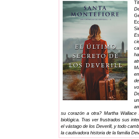
Tí
De
G
Ed
Si
Es
c
ca
ha
a
Ma
em
de
vo
De
un
am
su corazón a otra? Martha Wallace 
biológica. Tras ver frustrados sus int
el vástago de los Deverill, y todo cam
la cautivadora historia de la familia D