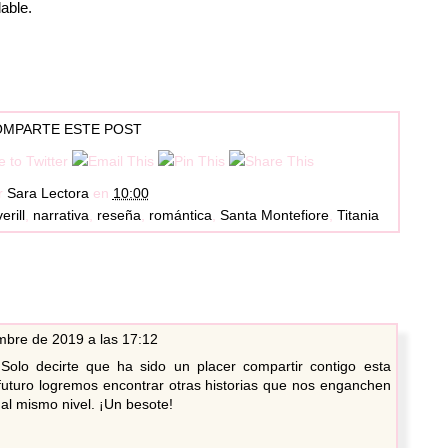
able.
MPARTE ESTE POST
r
Sara Lectora
en
10:00
erill
,
narrativa
,
reseña
,
romántica
,
Santa Montefiore
,
Titania
mbre de 2019 a las 17:12
 Solo decirte que ha sido un placer compartir contigo esta
 futuro logremos encontrar otras historias que nos enganchen
al mismo nivel. ¡Un besote!