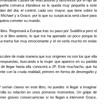
emandante Casare de Marcantonio y desvivirse por el hijo de
queña comarca irlandesa se le queda muy pequeña a este
rden del día; el control, cada vez mayor, que tiene sobre la
 Michael y a Grace, por lo que su suspicacia será clave para
quiera cometer su marido.
libro. Regresará a Europa tras su paso por Sudáfrica pero el
 el libro anterio, lo que me ha apenado un poco porque la
 esa trama fue muy emocionante y el no verla mucho en estas
.
escubre de mala manera que sus orígenes no son los que ella
 respuestas, buscando a la mujer que aparece en su partida
de llegar hasta ella conocerá a JP. Este muchacho, que ha
rente con la cruda realidad, primero en forma de desengaño y
 serían claves en este libro, no puedes ni llegar a imaginar
lla su relación en unos primeros momentos. Un golpe de
tener graves consecuencias si no llegan a intervenir Grace,