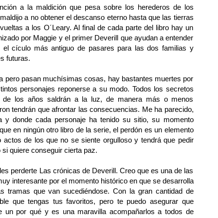
nción a la maldición que pesa sobre los herederos de los
aldijo a no obtener el descanso eterno hasta que las tierras
vueltas a los O´Leary. Al final de cada parte del libro hay un
izado por Maggie y el primer Deverill que ayudan a entender
 el cículo más antiguo de pasares para las dos familias y
s futuras.
logía pero pasan muchísimas cosas, hay bastantes muertes por
stintos personajes reponerse a su modo. Todos los secretos
o de los años saldrán a la luz, de manera más o menos
aron tendrán que afrontar las consecuencias. Me ha parecido,
ta y donde cada personaje ha tenido su sitio, su momento
que en ningún otro libro de la serie, el perdón es un elemento
 actos de los que no se siente orgulloso y tendrá que pedir
 si quiere conseguir cierta paz.
des perderte Las crónicas de Deverill. Creo que es una de las
uy interesante por el momento histórico en que se desarrolla
las tramas que van sucediéndose. Con la gran cantidad de
ble que tengas tus favoritos, pero te puedo asegurar que
ne un por qué y es una maravilla acompañarlos a todos de