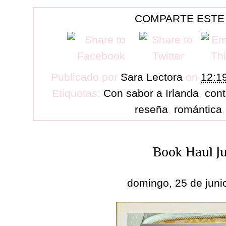
COMPARTE ESTE
Publicado por
Sara Lectora
en
12:1
Etiquetas:
Con sabor a Irlanda
,
con
reseña
,
romántica
Book Haul J
domingo, 25 de juni