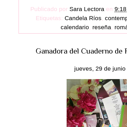
Publicado por
Sara Lectora
en
9:18
Etiquetas:
Candela Ríos
,
contem
calendario
,
reseña
,
romá
Ganadora del Cuaderno de 
jueves, 29 de juni