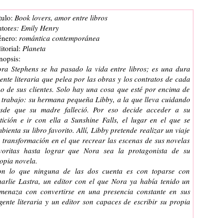
tulo:
Book lovers, amor entre libros
tor
es: Emily Henry
nero:
romántica contemporánea
itorial:
Planeta
nopsis:
ra Stephens se ha pasado la vida entre libros; es una dura
ente literaria que pelea por las obras y los contratos de cada
o de sus clientes. Solo hay una cosa que esté por encima de
 trabajo: su hermana pequeña Libby, a la que lleva cuidando
sde que su madre falleció. Por eso decide acceder a su
tición e ir con ella a Sunshine Falls, el lugar en el que se
bienta su libro favorito. Allí, Libby pretende realizar un viaje
 transformación en el que recrear las escenas de sus novelas
voritas hasta lograr que Nora sea la protagonista de su
opia novela.
n lo que ninguna de las dos cuenta es con toparse con
arlie Lastra, un editor con el que Nora ya había tenido un
enaza con convertirse en una presencia constante en sus
gente literaria y un editor son capaces de escribir su propia