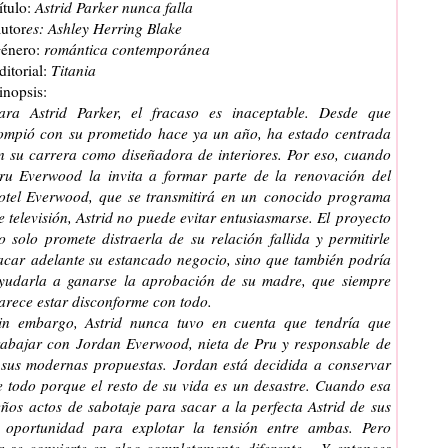
ítulo:
Astrid Parker nunca falla
utor
es: Ashley Herring Blake
énero:
romántica contemporánea
ditorial:
Titania
inopsis:
ara Astrid Parker, el fracaso es inaceptable. Desde que
ompió con su prometido hace ya un año, ha estado centrada
n su carrera como diseñadora de interiores. Por eso, cuando
ru Everwood la invita a formar parte de la renovación del
otel Everwood, que se transmitirá en un conocido programa
e televisión, Astrid no puede evitar entusiasmarse. El proyecto
o solo promete distraerla de su relación fallida y permitirle
acar adelante su estancado negocio, sino que también podría
yudarla a ganarse la aprobación de su madre, que siempre
arece estar disconforme con todo.
in embargo, Astrid nunca tuvo en cuenta que tendría que
rabajar con Jordan Everwood, nieta de Pru y responsable de
a sus modernas propuestas. Jordan está decidida a conservar
re todo porque el resto de su vida es un desastre. Cuando esa
ños actos de sabotaje para sacar a la perfecta Astrid de sus
a oportunidad para explotar la tensión entre ambas. Pero
ía se convierte en algo completamente diferente… Y entonces