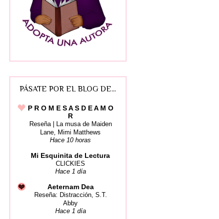
PÁSATE POR EL BLOG DE...
P R O M E S A S D E A M O
R
Reseña | La musa de Maiden
Lane, Mimi Matthews
Hace 10 horas
Mi Esquinita de Lectura
CLICKIES
Hace 1 día
Aeternam Dea
Reseña: Distracción, S.T.
Abby
Hace 1 día