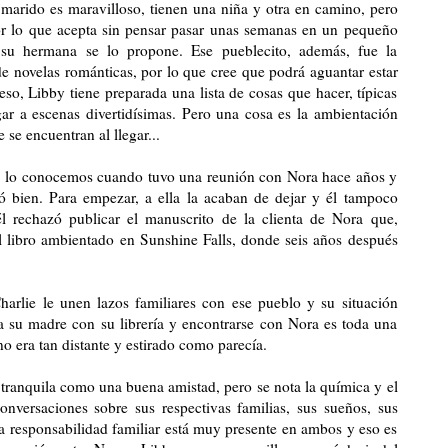
 marido es maravilloso, tienen una niña y otra en camino, pero
or lo que acepta sin pensar pasar unas semanas en un pequeño
su hermana se lo propone. Ese pueblecito, además, fue la
a de novelas románticas, por lo que cree que podrá aguantar estar
 eso, Libby tiene preparada una lista de cosas que hacer, típicas
gar a escenas divertidísimas. Pero una cosa es la ambientación
 se encuentran al llegar...
 él, lo conocemos cuando tuvo una reunión con Nora hace años y
ió bien. Para empezar, a ella la acaban de dejar y él tampoco
l rechazó publicar el manuscrito de la clienta de Nora que,
el libro ambientado en Sunshine Falls, donde seis años después
arlie le unen lazos familiares con ese pueblo y su situación
 su madre con su librería y encontrarse con Nora es toda una
no era tan distante y estirado como parecía.
 tranquila como una buena amistad, pero se nota la química y el
onversaciones sobre sus respectivas familias, sus sueños, sus
la responsabilidad familiar está muy presente en ambos y eso es