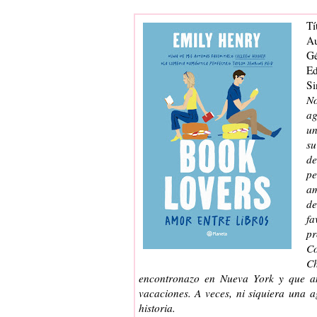
Tí
Au
Gé
Ed
Si
No
ag
un
su
de
pe
am
de
fa
pr
Co
Ch
encontronazo en Nueva York y que am
vacaciones. A veces, ni siquiera una a
historia.