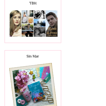
TBH
Sin Mar