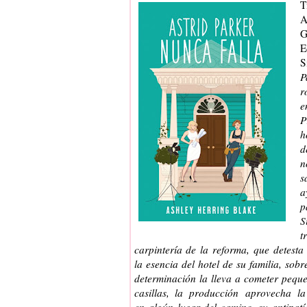
T
A
G
E
S
P
r
e
P
h
d
n
s
a
p
S
t
carpintería de la reforma, que detest
la esencia del hotel de su familia, sob
determinación la lleva a cometer peque
casillas, la producción aprovecha l
en algún lugar del camino, su antipat