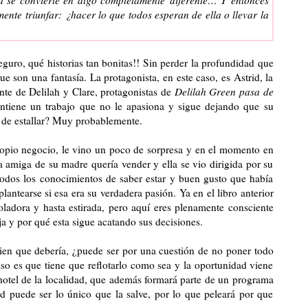
mente triunfar: ¿hacer lo que todos esperan de ella o llevar la
eguro, qué historias tan bonitas!! Sin perder la profundidad que
ue son una fantasía. La protagonista, en este caso, es Astrid, la
te de Delilah y Clare, protagonistas de
Delilah Green pasa de
tiene un trabajo que no le apasiona y sigue dejando que su
o de estallar? Muy probablemente.
ropio negocio, le vino un poco de sorpresa y en el momento en
 amiga de su madre quería vender y ella se vio dirigida por su
odos los conocimientos de saber estar y buen gusto que había
plantearse si esa era su verdadera pasión. Ya en el libro anterior
ladora y hasta estirada, pero aquí eres plenamente consciente
ja y por qué esta sigue acatando sus decisiones.
ien que debería, ¿puede ser por una cuestión de no poner todo
aso es que tiene que reflotarlo como sea y la oportunidad viene
hotel de la localidad, que además formará parte de un programa
 puede ser lo único que la salve, por lo que peleará por que