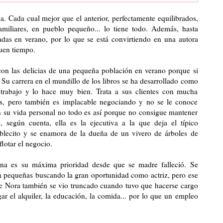
. Cada cual mejor que el anterior, perfectamente equilibrados,
familiares, en pueblo pequeño... lo tiene todo. Además, hasta
tadas en verano, por lo que se está convirtiendo en una autora
uen tiempo.
n las delicias de una pequeña población en verano porque si
 Su carrera en el mundillo de los libros se ha desarrollado como
u trabajo y lo hace muy bien. Trata a sus clientes con mucha
ajos, pero también es implacable negociando y no se le conoce
En su vida personal no todo es así porque no consigue mantener
, según cuenta, ella es la ejecutiva a la que deja el típico
blecito y se enamora de la dueña de un vivero de árboles de
flotar el negocio.
na es su máxima prioridad desde que se madre falleció. Se
pequeñas buscando la gran oportunidad como actriz, pero ese
 de Nora también se vio truncado cuando tuvo que hacerse cargo
r el alquiler, la educación, la comida... por lo que un empleo