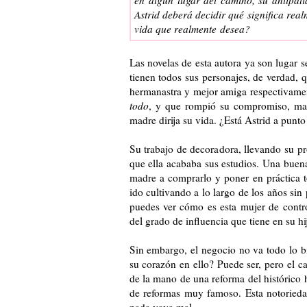
Astrid deberá decidir qué significa real
vida que realmente desea?
Las novelas de esta autora ya son lugar s
tienen todos sus personajes, de verdad, q
hermanastra y mejor amiga respectivamen
todo
, y que rompió su compromiso, man
madre dirija su vida. ¿Está Astrid a punt
Su trabajo de decoradora, llevando su p
que ella acababa sus estudios. Una buena
madre a comprarlo y poner en práctica t
ido cultivando a lo largo de los años sin 
puedes ver cómo es esta mujer de contro
del grado de influencia que tiene en su hi
Sin embargo, el negocio no va todo lo b
su corazón en ello? Puede ser, pero el c
de la mano de una reforma del histórico 
de reformas muy famoso. Esta notoriedad
nada vaya mal.