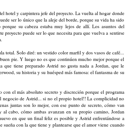
el hotel y carpintera jefe del proyecto. La vuelta al hogar donde
uede ser lo único que la aleje del borde, porque su vida ha sido
o porque su cabeza estaba muy lejos de allí. Los asuntos del
te proyecto puede ser lo que necesita para que vuelva a sentirse
a.
 total. Solo diré: un vestido color marfil y dos vasos de café...
buen pie. Y luego no es que continúen mucho mejor porque el
ta que tiene preparado Astrid no gusta nada a Jordan, que le
verwood, su historia y su huésped más famosa: el fantasma de su
do con el más absoluto secreto y discreción porque el programa
el negocio de Astrid... si no el propio hotel!! La complicidad no
scenas juntas son lo mejor, con ese punto de secreto, cómo van
n y al cabo, cómo ambas avanzan en su propio camino, Jordan
uevo en que un final feliz es posible y Astrid enfrentándose a
ue sueña con la que tiene y plantearse que el amor viene cuando