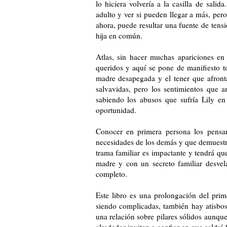
lo hiciera volvería a la casilla de sal
adulto y ver si pueden llegar a más, per
ahora, puede resultar una fuente de tens
hija en común.
Atlas, sin hacer muchas apariciones en 
queridos y aquí se pone de manifiesto t
madre desapegada y el tener que afronta
salvavidas, pero los sentimientos que 
sabiendo los abusos que sufría Lily en
oportunidad.
Conocer en primera persona los pensam
necesidades de los demás y que demuestra
trama familiar es impactante y tendrá que
madre y con un secreto familiar desve
completo.
Este libro es una prolongación del pri
siendo complicadas, también hay atisbos
una relación sobre pilares sólidos aunqu
alrededor inviten a confiar en que saldr