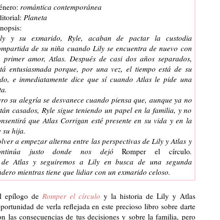
énero:
romántica contemporánea
itorial:
Planeta
nopsis:
ily y su exmarido, Ryle, acaban de pactar la custodia
ompartida de su niña cuando Lily se encuentra de nuevo con
u primer amor, Atlas. Después de casi dos años separados,
stá entusiasmada porque, por una vez, el tiempo está de su
ado, e inmediatamente dice que sí cuando Atlas le pide una
ta.
ero su alegría se desvanece cuando piensa que, aunque ya no
tán casados, Ryle sigue teniendo un papel en la familia, y no
nsentirá que Atlas Corrigan esté presente en su vida y en la
 su hija.
olver a empezar
alterna entre las perspectivas de Lily y Atlas y
ontinúa justo donde nos dejó
Romper el círculo
.
 de Atlas y seguiremos a Lily en busca de una segunda
dero mientras tiene que lidiar con un exmarido celoso.
el epílogo de
Romper el círculo
y la historia de Lily y Atlas
portunidad de verla reflejada en este precioso libro sobre darte
n las consecuencias de tus decisiones y sobre la familia, pero