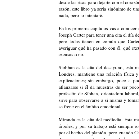
desde las risas para dejarte con el corazó
razón, este libro ya sería sinónimo de un
nada, pero lo intentaré.
En los primeros capítulos vas a conocer 
Joseph Carter para tener una cita el día 
pero todas tienen en común que Carter
averiguar qué ha pasado con él, qué exc
excusas o no.
Siobhan es la cita del desayuno, esta m
Londres, mantiene una relación física y
explicaciones; sin embargo, poco a po
afianzarse si él da muestras de ser poc
profesión de Sibhan, orientadora labora
sirve para observarse a sí misma y tomar
se frene en el ámbito emocional.
Miranda es la cita del mediodía. Esta m
árboles, y por su trabajo está siempre r
por el hecho del plantón, pero cuando Car
desgracia que justo evita uno de los co