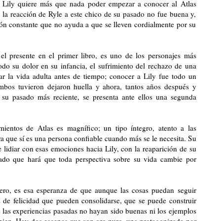
ida. Lily quiere más que nada poder empezar a conocer al Atlas
o la reacción de Ryle a este chico de su pasado no fue buena y,
ión constante que no ayuda a que se lleven cordialmente por su
el presente en el primer libro, es uno de los personajes más
odo su dolor en su infancia, el sufrimiento del rechazo de una
r la vida adulta antes de tiempo; conocer a Lily fue todo un
ambos tuvieron dejaron huella y ahora, tantos años después y
 su pasado más reciente, se presenta ante ellos una segunda
ientos de Atlas es magnífico; un tipo íntegro, atento a las
 que sí es una persona confiable cuando más se le necesita. Su
 lidiar con esas emociones hacia Lily, con la reaparición de su
lado que hará que toda perspectiva sobre su vida cambie por
mero, es esa esperanza de que aunque las cosas puedan seguir
 de felicidad que pueden consolidarse, que se puede construir
e las experiencias pasadas no hayan sido buenas ni los ejemplos
á bien. Hay dos escenas que son oro puro, una protagonizada por