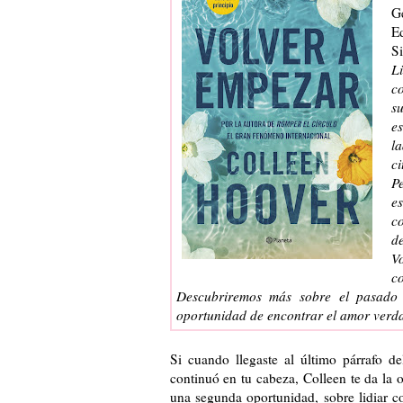
G
Ed
Si
L
c
s
e
l
ci
P
es
co
de
V
c
Descubriremos más sobre el pasado
oportunidad de encontrar el amor verda
Si cuando llegaste al último párrafo d
continuó en tu cabeza, Colleen te da la o
una segunda oportunidad, sobre lidiar co