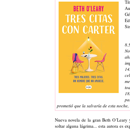
Tít
Au
Gé
Edi
Si
8.
No
ah
im
14
ce
me
to
18
pa
prometió que la salvaría de esta noche,
Nueva novela de la gran Beth O´Leary y 
soltar alguna lágrima... esta autora es e