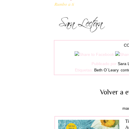
Rumbo a ti
CO
Publicado por
Sara 
Etiquetas:
Beth O´Leary
,
con
Volver a 
mar
Tí
A