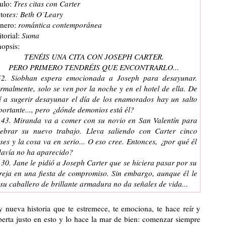
ulo:
Tres citas con Carter
tor
es: Beth O´Leary
nero:
romántica contemporánea
torial:
Suma
nopsis:
TENÉIS UNA CITA CON JOSEPH CARTER.
PERO PRIMERO TENDRÉIS QUE ENCONTRARLO...
52. Siobhan espera emocionada a Joseph para desayunar.
rmalmente, solo se ven por la noche y en el hotel de ella. De
í a sugerir desayunar el día de los enamorados hay un salto
portante..., pero ¿dónde demonios está él?
.43. Miranda va a comer con su novio en San Valentín para
lebrar su nuevo trabajo. Lleva saliendo con Carter cinco
ses y la cosa va en serio... O eso cree. Entonces, ¿por qué él
davía no ha aparecido?
.30. Jane le pidió a Joseph Carter que se hiciera pasar por su
reja en una fiesta de compromiso. Sin embargo, aunque él le
 su caballero de brillante armadura no da señales de vida...
nueva historia que te estremece, te emociona, te hace reír y
xperta justo en esto y lo hace la mar de bien: comenzar siempre