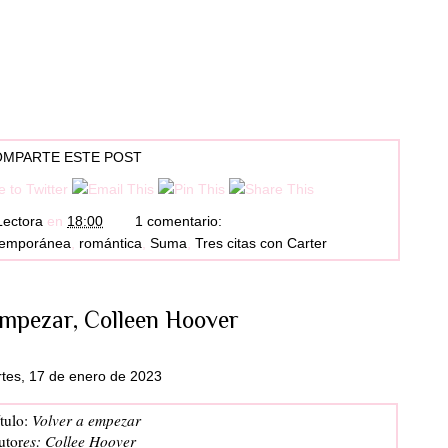
MPARTE ESTE POST
Lectora
en
18:00
1 comentario:
temporánea
,
romántica
,
Suma
,
Tres citas con Carter
empezar, Colleen Hoover
tes, 17 de enero de 2023
tulo:
Volver a empezar
utor
es: Collee Hoover