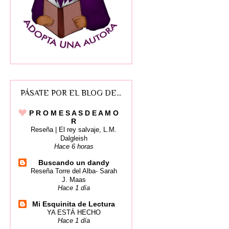
PÁSATE POR EL BLOG DE...
P R O M E S A S D E A M O
R
Reseña | El rey salvaje, L.M.
Dalgleish
Hace 6 horas
Buscando un dandy
Reseña Torre del Alba- Sarah
J. Maas
Hace 1 día
Mi Esquinita de Lectura
YA ESTÁ HECHO
Hace 1 día