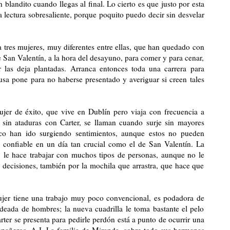
n blandito cuando llegas al final. Lo cierto es que justo por esta
a lectura sobresaliente, porque poquito puedo decir sin desvelar
a tres mujeres, muy diferentes entre ellas, que han quedado con
de San Valentín, a la hora del desayuno, para comer y para cenar,
 las deja plantadas. Arranca entonces toda una carrera para
usa pone para no haberse presentado y averiguar si creen tales
ujer de éxito, que vive en Dublín pero viaja con frecuencia a
 sin ataduras con Carter, se llaman cuando surje sin mayores
co han ido surgiendo sentimientos, aunque estos no pueden
o confiable en un día tan crucial como el de San Valentín. La
l, le hace trabajar con muchos tipos de personas, aunque no le
 decisiones, también por la mochila que arrastra, que hace que
ujer tiene una trabajo muy poco convencional, es podadora de
odeada de hombres; la nueva cuadrilla le toma bastante el pelo
ter se presenta para pedirle perdón está a punto de ocurrir una
mpañeros, A.J. La familia de Miranda, sobre todo sus hermanas