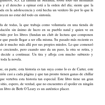
 y el derecho a opinar está a la orden del día; siente que la
da en la adolescencia y está hecha un verdero lío por lo que le
recen no estar del todo en sintonía.
ída de todas, la que trabaja como voluntaria en una tienda de
dación sin ánimo de lucro en su pueblo natal y quien ve en
tido por los libros (fundan un club de lectura que componen
e que puede llegar a ser ella misma. Su pasado más reciente es
uede ir mucho más allá por sus propios miedos. Lo que comenzó
o creciendo, pero cuando uno da un paso, la otra se retira, y
e decide a continuar. Un tira y afloja con mucho subtexto y
toda la novela.
, en parte, esta historia es tan suya como lo es de Carter, este
ión casi a cada página y que tan pronto tienen ganas de chillar
e vertebra esta historia tan especial. Este libro tiene un gran
 sitio, espero, de verdad, que no encuentres el spoiler en ningún
 un libro de Beth O´Leary es un auténtico placer.