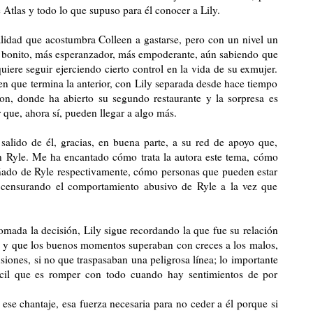
de Atlas y todo lo que supuso para él conocer a Lily.
idad que acostumbra Colleen a gastarse, pero con un nivel un
 bonito, más esperanzador, más empoderante, aún sabiendo que
iere seguir ejerciendo cierto control en la vida de su exmujer.
en que termina la anterior, con Lily separada desde hace tiempo
on, donde ha abierto su segundo restaurante y la sorpresa es
que, ahora sí, pueden llegar a algo más.
salido de él, gracias, en buena parte, a su red de apoyo que,
n Ryle. Me ha encantado cómo trata la autora este tema, cómo
ñado de Ryle respectivamente, cómo personas que pueden estar
y censurando el comportamiento abusivo de Ryle a la vez que
.
omada la decisión,
Lily sigue recordando la que fue su relación
an y que los buenos momentos superaban con creces a los malos,
siones, si no que traspasaban una peligrosa línea; lo importante
ifícil que es romper con todo cuando hay sentimientos de por
ese chantaje, esa fuerza necesaria para no ceder a él porque si