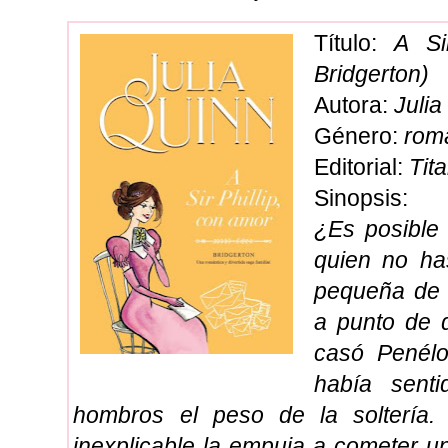
Título:
A Si
Bridgerton)
Autora:
Julia
Género:
romá
Editorial:
Tit
Sinopsis:
¿Es posible
quien no ha
pequeña de l
a punto de 
casó Penélo
había sent
hombros el peso de la soltería.
inexplicable la empuja a cometer u