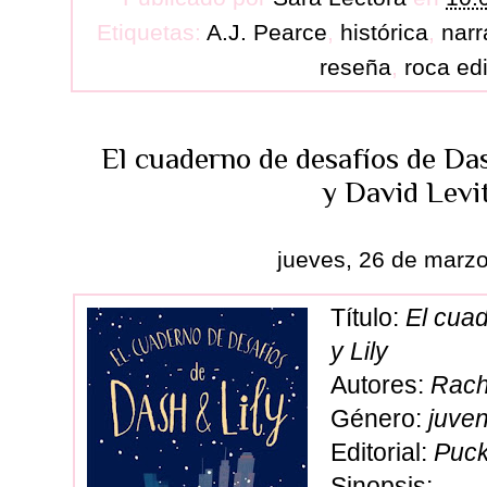
Etiquetas:
A.J. Pearce
,
histórica
,
narr
reseña
,
roca edi
El cuaderno de desafíos de Da
y David Levi
jueves, 26 de marz
Título:
El cua
y Lily
Autores:
Rach
Género:
juven
Editorial:
Puc
Sinopsis: