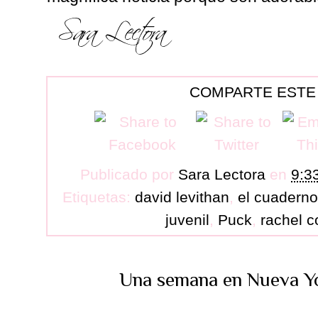
COMPARTE ESTE
Publicado por
Sara Lectora
en
9:3
Etiquetas:
david levithan
,
el cuaderno
juvenil
,
Puck
,
rachel 
Una semana en Nueva Yo