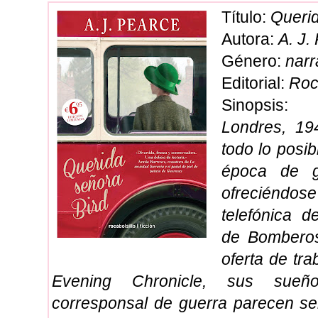
Título:
Querid
Autora:
A. J.
Género:
narra
Editorial:
Ro
Sinopsis:
Londres, 19
todo lo posib
época de g
ofreciénd
telefónica d
de Bombero
oferta de tra
Evening Chronicle, sus sueñ
corresponsal de guerra parecen se