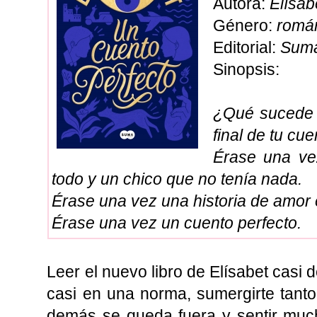
Autora:
Elísab
Género:
romá
Editorial:
Sum
Sinopsis:
¿Qué sucede 
final de tu c
Érase una ve
todo y un chico que no tenía nada.
Érase una vez una historia de amor e
Érase una vez un cuento perfecto.
Leer el nuevo libro de Elísabet casi d
casi en una norma, sumergirte tanto 
demás se queda fuera y sentir muc