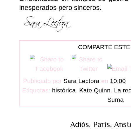
inesperados pero sinceros.
COMPARTE ESTE
Publicado por
Sara Lectora
en
10:00
Etiquetas:
histórica
,
Kate Quinn
,
La red
Suma
Adiós, París, Anst