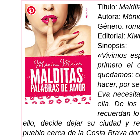
Título:
Maldit
Autora:
Móni
Género:
rom
Editorial:
Kiw
Sinopsis:
«
Vivimos es
primero el 
quedamos: co
hacer, por sen
Eva necesita
ella. De lo
recuerdan lo
ello, decide dejar su ciudad y r
pueblo cerca de la Costa Brava do