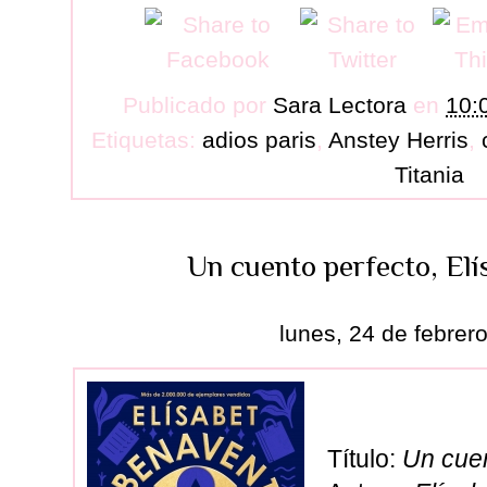
Publicado por
Sara Lectora
en
10:
Etiquetas:
adios paris
,
Anstey Herris
,
Titania
Un cuento perfecto, El
lunes, 24 de febrer
Título:
Un cuen