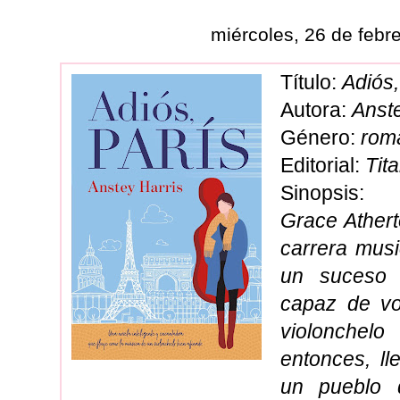
miércoles, 26 de febr
Título:
Adiós,
Autora:
Anste
Género:
rom
Editorial:
Tit
Sinopsis:
Grace Ather
carrera musi
un suceso 
capaz de vo
violonche
entonces, ll
un pueblo d