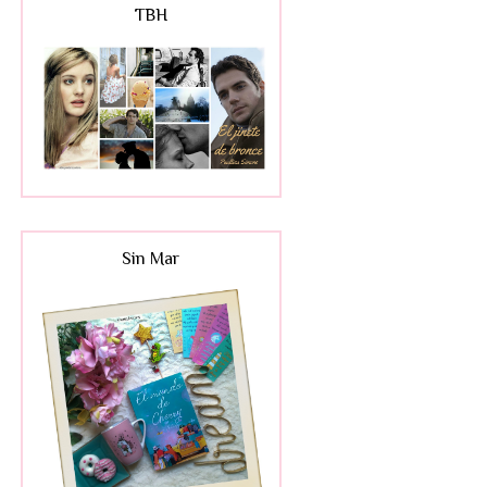
TBH
Sin Mar