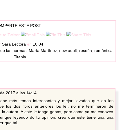
MPARTE ESTE POST
r
Sara Lectora
en
10:04
ndo las normas
,
María Martínez
,
new adult
,
reseña
,
romántica
,
Titania
de 2017 a las 14:14
 tiene más temas interesantes y mejor llevados que en los
que los dos libros anteriores los leí, no me terminaron de
 la autora. A este le tengo ganas, pero como ya me conozco
 Aunque leyendo do tu opinión, creo que este tiene una una
er que tal.