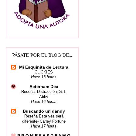
PÁSATE POR EL BLOG DE...
Mi Esquinita de Lectura
CLICKIES
Hace 13 horas
Aeternam Dea
Reseña: Distracción, S.T.
Abby
Hace 16 horas
Buscando un dandy
Reseña Esta vez será
diferente- Carley Fortune
Hace 17 horas
P R O M E S A S D E A M O