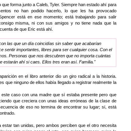
lo que forma junto a Caleb, Tyler. Siempre han estado ahí para
entos no han podido hacerlo, lo que les ha provocado
 Spencer está en ese momento; está trabajando para salir
 consigo misma, ni con sus amigos y no tiene nada que la
cuenta de que Eric está ahí.
 con las que un día coincidías sin saber que acabarían
e sentir importantes, libres para ser cualquier cosa. Con el
mos. Personas que nos descubren que no importa cuántas
estarán ahí si caes. Ellos tres eran así. Familia."
rición en el libro anterior dio un giro radical a la historia.
 es que ninguno de ellos había llegado a registrar realmente la
en este caso con una madre que sí estaba presente pero que
aciendo que creciera con unas ideas erróneas de la clase de
cuencia de eso no termina de encontrar su lugar; sí, está
ontrado.
 estar tan unidas, pero ambos perciben que el otro necesita