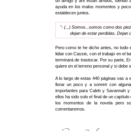
un amigo y ahí están ambos, siendo al
ayuda en los malos momentos y poco a
establecen juntos.
"- (...) Somos...somos como dos piez
dejan de estar perdidas. Dejan d
Pero como te he dicho antes, no todo es
lidiar con Cassie, con el trabajo en el
terminará de trastocar. Por su parte, E
quiere en el terreno personal y si debe
A lo largo de estas 440 páginas vas a e
llorar un poco y a sonreír con algun
importantes para Caleb y Savannah y p
ellos ha sido solo el final de un capítul
los momentos de la novela pero sol
comentaremos.