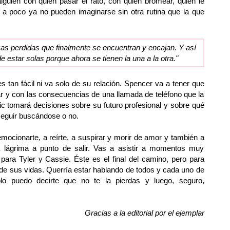
guien con quien pasar el rato, con quien bromear, quien le
 poco ya no pueden imaginarse sin otra rutina que la que
as perdidas que finalmente se encuentran y encajan. Y así
e estar solas porque ahora se tienen la una a la otra."
 tan fácil ni va solo de su relación. Spencer va a tener que
 bar y con las consecuencias de una llamada de teléfono que la
ric tomará decisiones sobre su futuro profesional y sobre qué
 seguir buscándose o no.
mocionarte, a reírte, a suspirar y morir de amor y también a
a lágrima a punto de salir. Vas a asistir a momentos muy
ara Tyler y Cassie. Éste es el final del camino, pero para
o de sus vidas.
Querría estar hablando de todos y cada uno de
o puedo decirte que no te la pierdas y luego, seguro,
Gracias a la editorial por el ejemplar