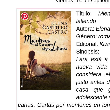
viernes, 14 de septie
Título:
Mie
latiendo
Autora:
Elena
Género:
romá
Editorial:
Kiwi
Sinopsis:
L
ara está a
nueva vida 
considera e
justo antes 
casa que 
adolescente 
cartas. Cartas por montones en ton