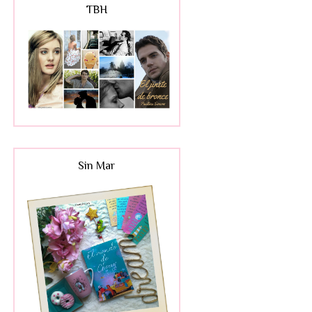
TBH
Sin Mar