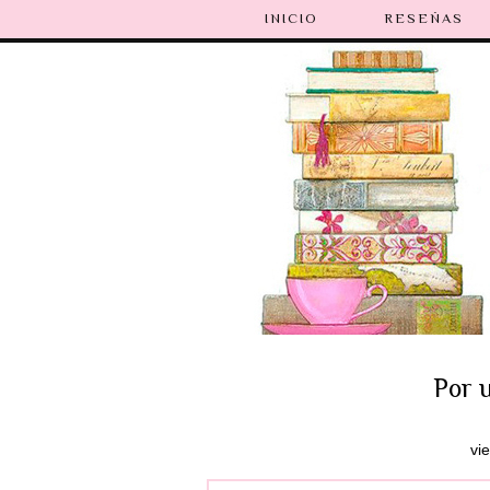
INICIO
RESEÑAS
Por u
vi