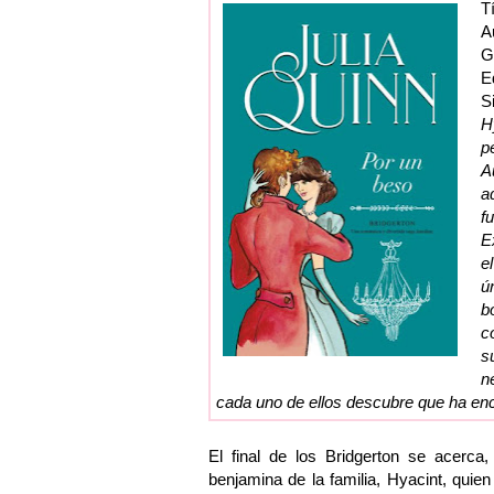
T
A
G
Ed
S
H
p
A
a
f
E
e
ú
b
c
s
n
cada uno de ellos descubre que ha encon
El final de los Bridgerton se acerc
benjamina de la familia, Hyacint, qui