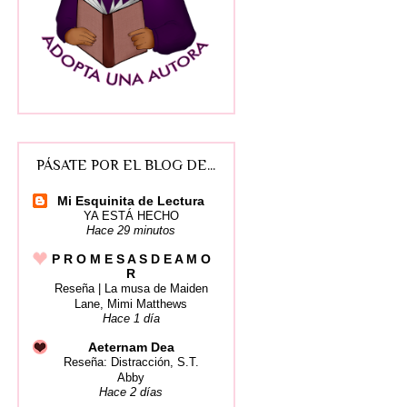
PÁSATE POR EL BLOG DE...
Mi Esquinita de Lectura
YA ESTÁ HECHO
Hace 29 minutos
P R O M E S A S D E A M O
R
Reseña | La musa de Maiden
Lane, Mimi Matthews
Hace 1 día
Aeternam Dea
Reseña: Distracción, S.T.
Abby
Hace 2 días