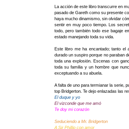
La acción de este libro transcurre en 
pasado de Gareth como su presente con
haya mucho dinamismo, sin olvidar cóm
sentir en muy poco tiempo. Los secre
todo, pero también todo ese bagaje e
estado manejando toda su vida.
Este libro me ha encantado; tanto el a
durado un suspiro porque no paraban d
toda una explosión. Escenas con ganch
toda su familia y un hombre que nunca
exceptuando a su abuela.
A falta de uno para termianar la serie,
top Bridgerton. Te dejo enlazadas las r
El duque y yo
El vizconde que me amó
Te doy mi corazón
Seduciendo a Mr. Bridgerton
A Sir Phillip con amor