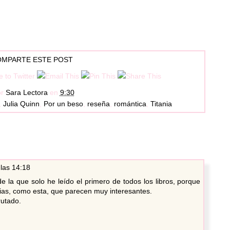
MPARTE ESTE POST
or
Sara Lectora
en
9:30
,
Julia Quinn
,
Por un beso
,
reseña
,
romántica
,
Titania
 las 14:18
e la que solo he leído el primero de todos los libros, porque
orias, como esta, que parecen muy interesantes.
rutado.