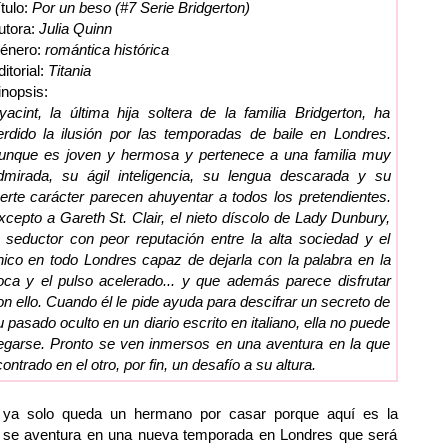
ítulo:
Por un beso (#7 Serie Bridgerton)
utora:
Julia Quinn
énero:
romántica histórica
itorial:
Titania
inopsis:
yacint, la última hija soltera de la familia Bridgerton, ha
erdido la ilusión por las temporadas de baile en Londres.
unque es joven y hermosa y pertenece a una familia muy
dmirada, su ágil inteligencia, su lengua descarada y su
uerte carácter parecen ahuyentar a todos los pretendientes.
xcepto a Gareth St. Clair, el nieto díscolo de Lady Dunbury,
l seductor con peor reputación entre la alta sociedad y el
nico en todo Londres capaz de dejarla con la palabra en la
oca y el pulso acelerado... y que además parece disfrutar
on ello. Cuando él le pide ayuda para descifrar un secreto de
u pasado oculto en un diario escrito en italiano, ella no puede
egarse. Pronto se ven inmersos en una aventura en la que
trado en el otro, por fin, un desafío a su altura.
a, ya solo queda un hermano por casar porque aquí es la
en se aventura en una nueva temporada en Londres que será