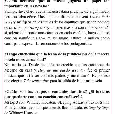
¿Cómo decidiste que la música jugaría un papel tan
importante en las novelas?
Siempre tuve claro que la música estaría presente de algún modo,
pero no sabía cómo. Hasta que un día mientras veía
Anatomía de
Grey
y me fijaba en los títulos de los capítulos que tienen nombre
de canción, pensé: «y si voy un paso más allá con mi novela». «Y
si, además de poner una canción en cada capítulo, hago que esa
canción signifique algo». Y así surgió. Utilicé la música como
canal para expresar las emociones de los protagonistas.
¿Tengo entendido que la fecha de la publicación de la tercera
novela no es casualidad?
No, no lo es. Desde pequeña he crecido con las canciones de
Mecano en casa y
Hoy no me puedo levantar
fue el primer
musical que fui a ver con mis padres y me encantó. Es por eso
que elegí el
7 de septiembre
para la salida de la última novela.
¿Cuáles son tus grupos o cantantes favoritos? ¿Si tuvieras
que quedarte con una canción con cuál sería?
Mi top 3 son: Whitney Houston, Sleeping At Last y Taylor Swift.
Y mi canción favorita, que además llevo tatuada, es
Step by Step,
de Whitney Houston.