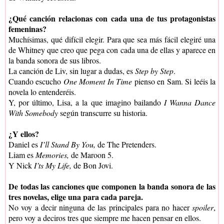
¿Qué canción relacionas con cada una de tus protagonistas
femeninas?
Muchísimas, qué difícil elegir. Para que sea más fácil elegiré una
de Whitney que creo que pega con cada una de ellas y aparece en
la banda sonora de sus libros.
La canción de Liv, sin lugar a dudas, es
Step by Step
.
Cuando escucho
One Moment In Time
pienso en Sam. Si leéis la
novela lo entenderéis.
Y, por último, Lisa, a la que imagino bailando
I Wanna Dance
With Somebody
según transcurre su historia.
¿Y ellos?
Daniel es
I’ll Stand By You,
de The Pretenders.
Liam es
Memories,
de Maroon 5.
Y Nick
I’ts My Life,
de Bon Jovi.
De todas las canciones que componen la banda sonora de las
tres novelas, elige una para cada pareja.
No voy a decir ninguna de las principales para no hacer
spoiler
,
pero voy a deciros tres que siempre me hacen pensar en ellos.